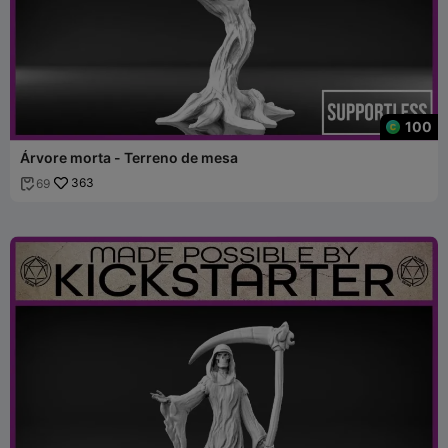
100
Árvore morta - Terreno de mesa
363
69
