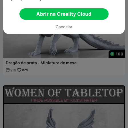
Abrir na Creality Cloud
Cancelar
100
Dragão de prata - Miniatura de mesa
829
219
