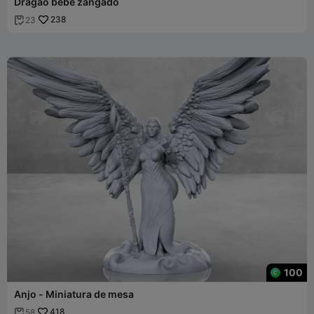
Dragão bebé zangado
238
23

100
Anjo - Miniatura de mesa
418
58
