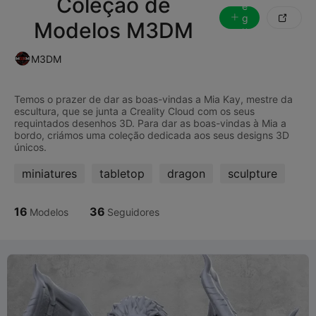
Coleção de
e
g

Modelos M3DM
u
ir
M3DM
Temos o prazer de dar as boas-vindas a Mia Kay, mestre da
escultura, que se junta a Creality Cloud com os seus
requintados desenhos 3D. Para dar as boas-vindas à Mia a
bordo, criámos uma coleção dedicada aos seus designs 3D
miniatures
tabletop
dragon
sculpture
16
36
Modelos
Seguidores