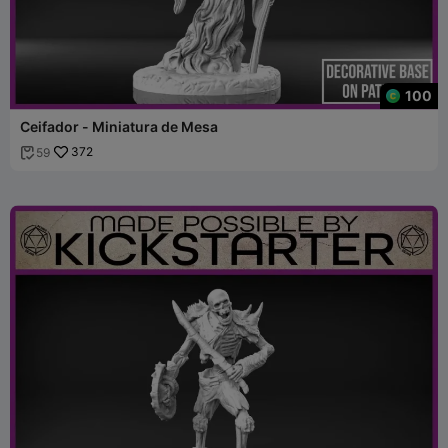
100
Ceifador - Miniatura de Mesa
372
59
