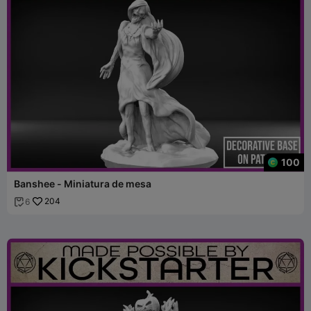
100
Banshee - Miniatura de mesa
204
6
