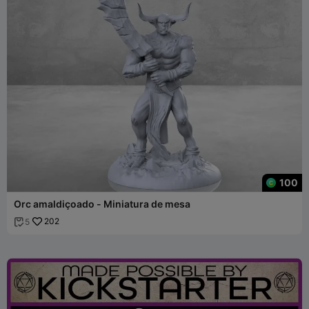
100
Orc amaldiçoado - Miniatura de mesa
202
5
