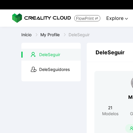
Explore
FlowPrint


Início
My Profile
DeleSeguir
DeleSeguir
DeleSeguir
DeleSeguidores
M
21
Modelos
G