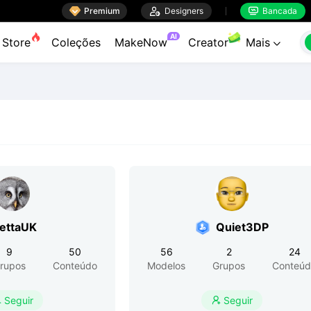

Premium

Designers
Bancada


AI
Store
Coleções
MakeNow
Creator
Mais

ettaUK
Quiet3DP
9
50
56
2
24
rupos
Conteúdo
Modelos
Grupos
Conteúd
Seguir
Seguir

