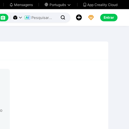
App Creality Cloud
Mensagens

Português






Entrar



o