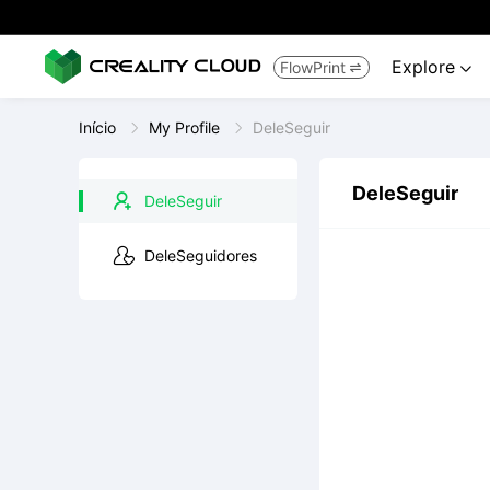
Explore
FlowPrint


Início
My Profile
DeleSeguir
DeleSeguir
DeleSeguir
DeleSeguidores