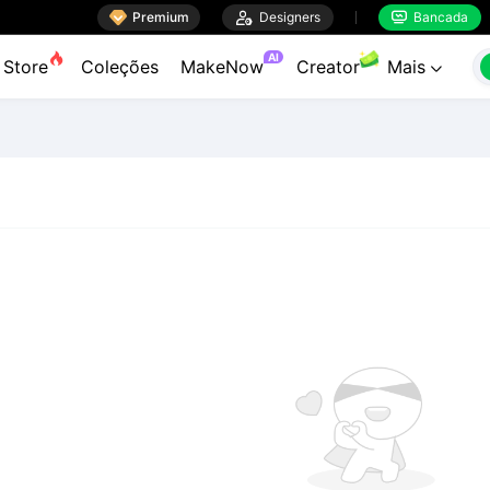

Premium

Designers
Bancada


AI
Store
Coleções
MakeNow
Creator
Mais
