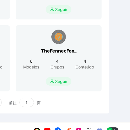
Seguir

TheFennecFox_
6
4
4
o
Modelos
Grupos
Conteúdo
Seguir

前往
页