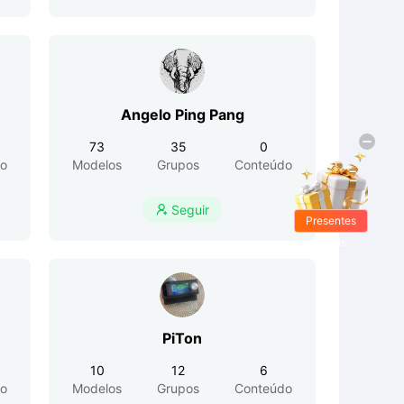
Angelo Ping Pang
73
35
0
o
Modelos
Grupos
Conteúdo
Seguir

Presentes
Grátis
PiTon
10
12
6
o
Modelos
Grupos
Conteúdo