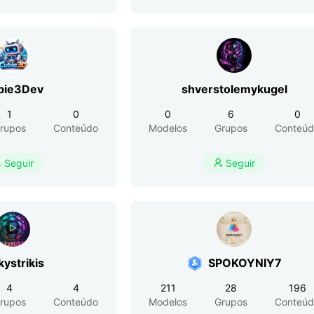
bie3Dev
shverstolemykugel
1
0
0
6
0
rupos
Conteúdo
Modelos
Grupos
Conteúd
Seguir
Seguir


kystrikis
SPOKOYNIY7
4
4
211
28
196
rupos
Conteúdo
Modelos
Grupos
Conteúd