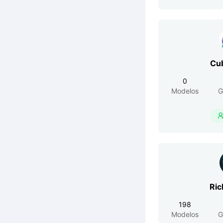
Cu
0
Modelos
G
Ric
198
Modelos
G