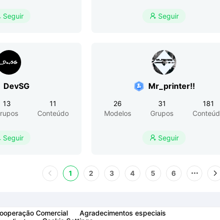
Seguir
Seguir


DevSG
Mr_printer!!
13
11
26
31
181
rupos
Conteúdo
Modelos
Grupos
Conteúd
Seguir
Seguir


1
2
3
4
5
6
ooperação Comercial
Agradecimentos especiais