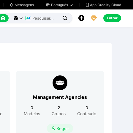
App Creality Cloud
Mensagens

Português






Entrar



Management Agencies
0
2
0
o
Modelos
Grupos
Conteúdo
Seguir
