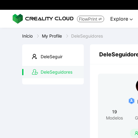
Explore
FlowPrint


Início
My Profile
DeleSeguidores
DeleSeguidor
DeleSeguir
DeleSeguidores
19
Modelos
G