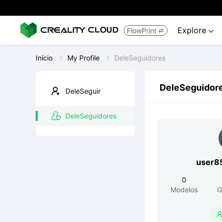
Explore
FlowPrint


Início
My Profile
DeleSeguidores
DeleSeguidor
DeleSeguir
DeleSeguidores
user8
0
Modelos
G