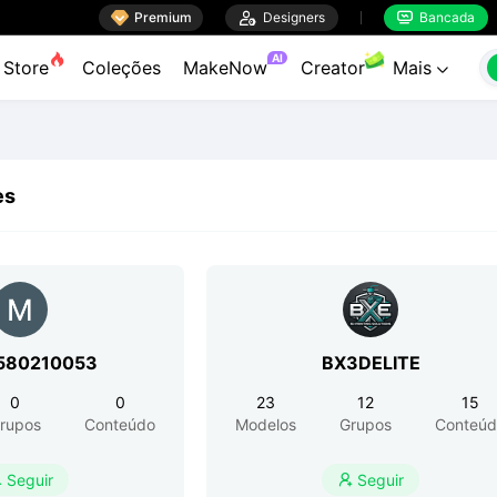

Premium

Designers
Bancada


AI
Store
Coleções
MakeNow
Creator
Mais

es
580210053
BX3DELITE
0
0
23
12
15
rupos
Conteúdo
Modelos
Grupos
Conteúd
Seguir
Seguir

