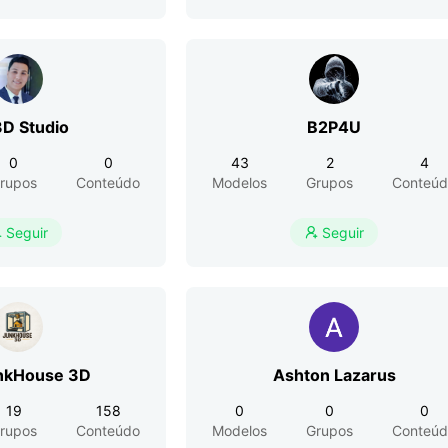
D Studio
B2P4U
0
0
43
2
4
rupos
Conteúdo
Modelos
Grupos
Conteúd
Seguir
Seguir


nkHouse 3D
Ashton Lazarus
19
158
0
0
0
rupos
Conteúdo
Modelos
Grupos
Conteúd