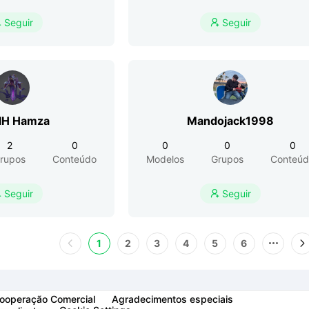
Seguir
Seguir


IH Hamza
Mandojack1998
2
0
0
0
0
rupos
Conteúdo
Modelos
Grupos
Conteúd
Seguir
Seguir


1
2
3
4
5
6
ooperação Comercial
Agradecimentos especiais