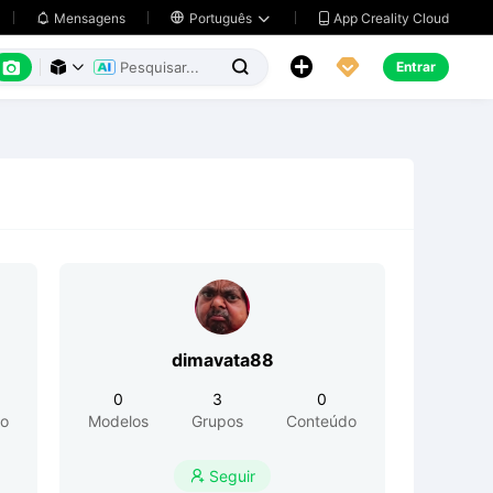
App Creality Cloud
Mensagens

Português






Entrar



dimavata88
0
3
0
o
Modelos
Grupos
Conteúdo
Seguir
