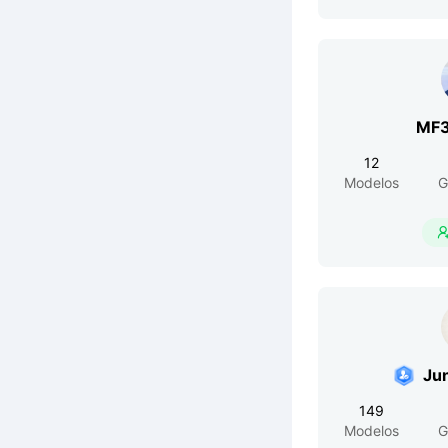
MF3
12
Modelos
G
Ju
149
Modelos
G