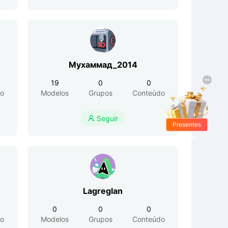
Мухаммад_2014
19
0
0
o
Modelos
Grupos
Conteúdo
Seguir

Presentes
Grátis
Lagreglan
0
0
0
o
Modelos
Grupos
Conteúdo