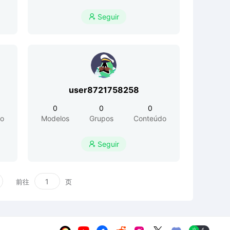
Seguir

user8721758258
0
0
0
o
Modelos
Grupos
Conteúdo
Seguir

前往
页