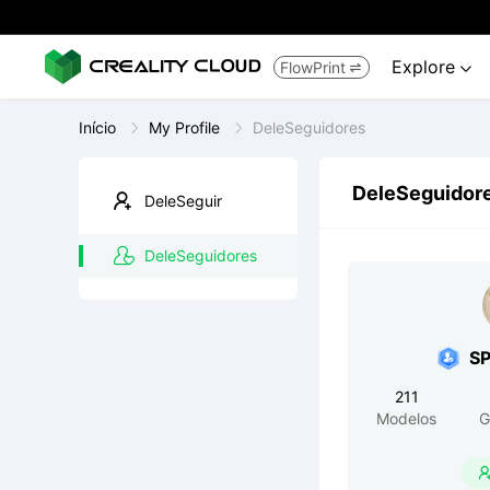
Explore
FlowPrint


Início
My Profile
DeleSeguidores
DeleSeguidor
DeleSeguir
DeleSeguidores
S
211
Modelos
G