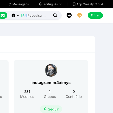
App Creality Cloud
Mensagens

Português






Entrar



instagram m4ximys
231
1
0
o
Modelos
Grupos
Conteúdo
Seguir
