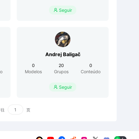
Seguir

Andrej Baligač
0
20
0
o
Modelos
Grupos
Conteúdo
Seguir

前往
页