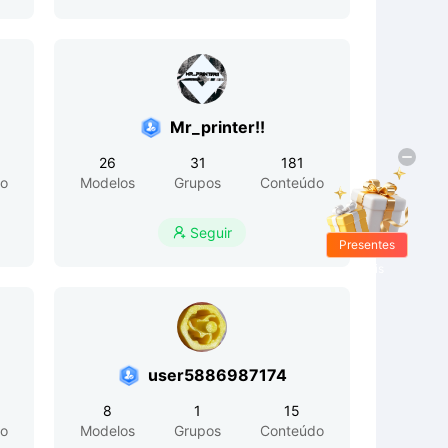
Mr_printer!!
26
31
181
o
Modelos
Grupos
Conteúdo
Seguir

Presentes
Grátis
user5886987174
8
1
15
o
Modelos
Grupos
Conteúdo