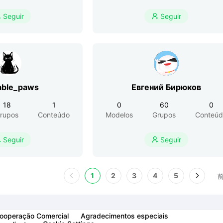
Seguir
Seguir


able_paws
Евгений Бирюков
18
1
0
60
0
rupos
Conteúdo
Modelos
Grupos
Conteúd
Seguir
Seguir


1
2
3
4
5
ooperação Comercial
Agradecimentos especiais