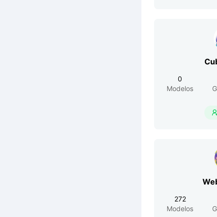
Cu
0
Modelos
G
Web
272
Modelos
G