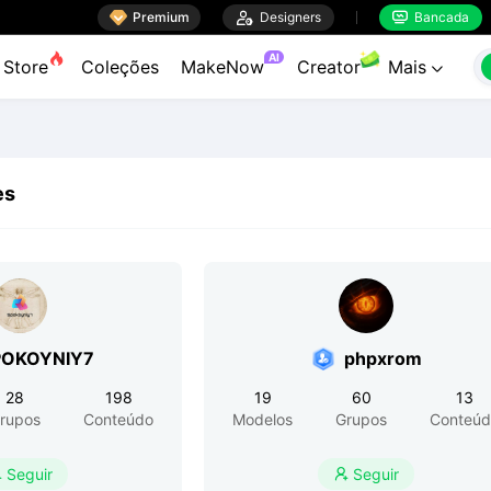

Premium

Designers
Bancada


AI
Store
Coleções
MakeNow
Creator
Mais

es
POKOYNIY7
phpxrom
28
198
19
60
13
rupos
Conteúdo
Modelos
Grupos
Conteúd
Seguir
Seguir

