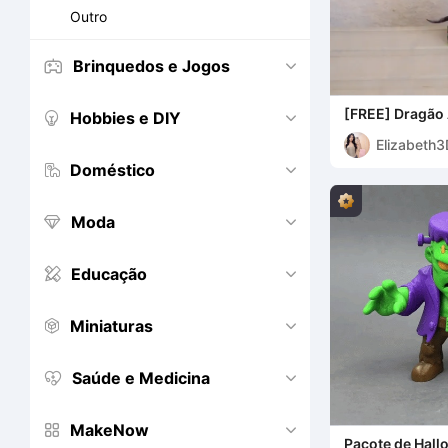
Outro
Brinquedos e Jogos


[FREE] Dragão 
Hobbies e DIY


Dragão Altame
Elizabeth3
Doméstico


Moda


Educação


Miniaturas


Saúde e Medicina


MakeNow


Pacote de Hal