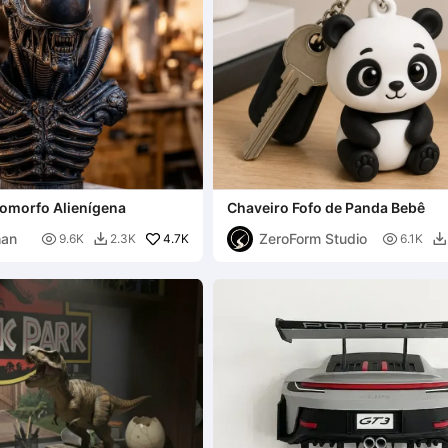
omorfo Alienígena
Chaveiro Fofo de Panda Bebê
han
ZeroForm Studio

4.7K

9.6K
2.3K
6.1K

