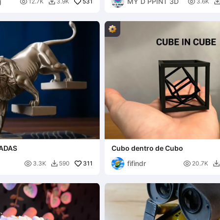
j
MY D PPINT 3D

531

12.7K
3.9K
3.6K

CADAS
Cubo dentro de Cubo
fifindr

311

3.3K
590
20.7K

