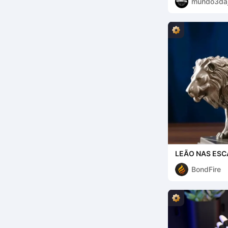
mundo3da
LEÃO NAS ES
BondFire