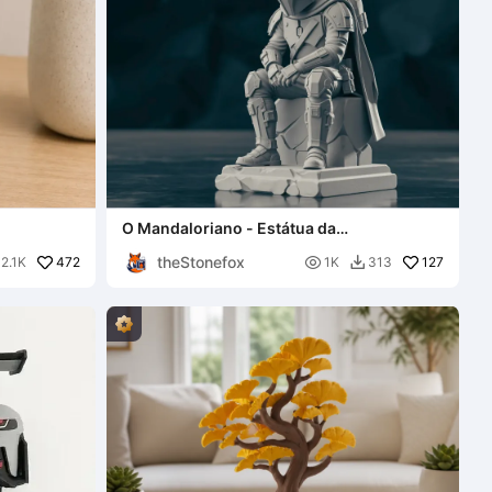
O Mandaloriano - Estátua da
Contemplação
theStonefox
472

127
2.1K
1K
313
