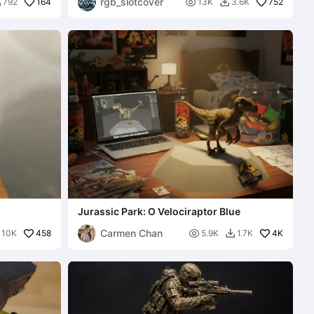
rgb_slotcover
164

752
792
13K
3.6K


Jurassic Park: O Velociraptor Blue
Carmen Chan
458

4K
10K
5.9K
1.7K
