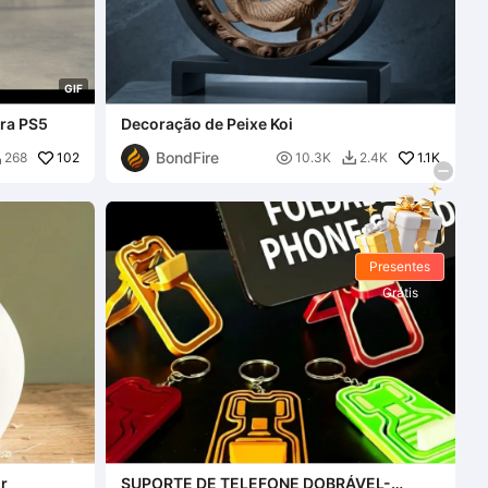
G
I
F
ara PS5
Decoração de Peixe Koi
BondFire
102

1.1K
268
10.3K
2.4K


Presentes
Grátis
or
SUPORTE DE TELEFONE DOBRÁVEL-