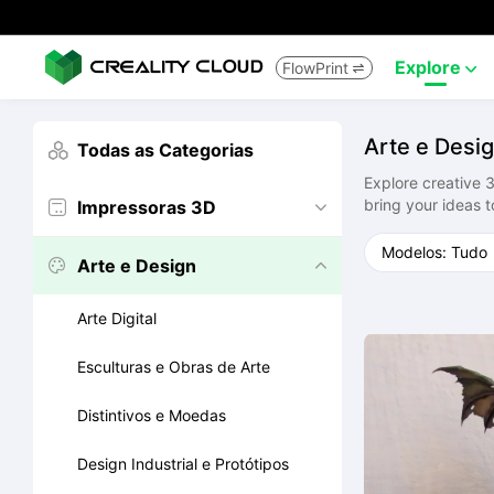
Explore
FlowPrint


Arte e Desi
Todas as Categorias

Explore creative 3
bring your ideas to
Impressoras 3D


Arte e Design


Arte Digital
Esculturas e Obras de Arte
Distintivos e Moedas
Design Industrial e Protótipos