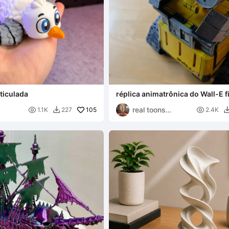
ticulada
réplica animatrônica do Wall-E fi
real toons

105

1.1K
227
2.4K

project