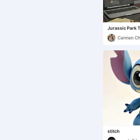
Jurassic Park T
Carmen C
stitch