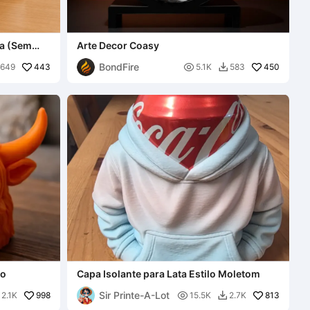
da (Sem
Arte Decor Coasy
BondFire
443

450
649
5.1K
583

so
Capa Isolante para Lata Estilo Moletom
Sir Printe-A-Lot
998

813
2.1K
15.5K
2.7K
