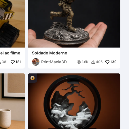
el ao filme
Soldado Moderno
PrintMania3D
181

139
381
1.6K
406

