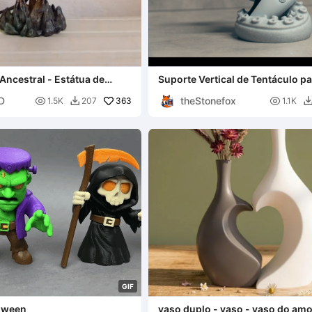
Ancestral - Estátua de
Suporte Vertical de Tentáculo p
nte Detalhada
D
theStonefox

363

1.5K
207
1.1K

G
I
F
loween
vaso duplo - vaso - vaso do am