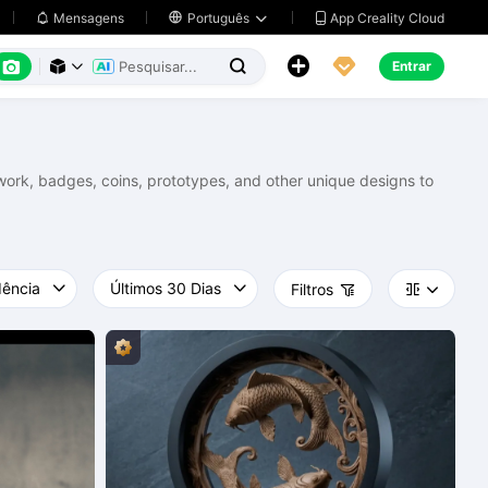
App Creality Cloud
Mensagens

Português






Entrar



rtwork, badges, coins, prototypes, and other unique designs to
Filtros


