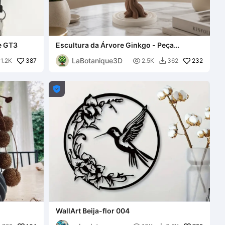
e GT3
Escultura da Árvore Ginkgo - Peça
Elegante de Decoração para o Lar
LaBotanique3D
387

232
1.2K
2.5K
362


WallArt Beija-flor 004