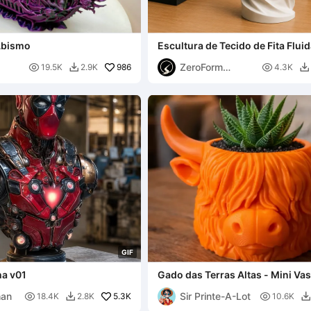
Abismo
Escultura de Tecido de Fita Flui
Suporte)
ZeroForm

986

19.5K
2.9K
4.3K


Studio
G
I
F
a v01
Gado das Terras Altas - Mini Va
han
Sir Printe-A-Lot

5.3K

18.4K
2.8K
10.6K

