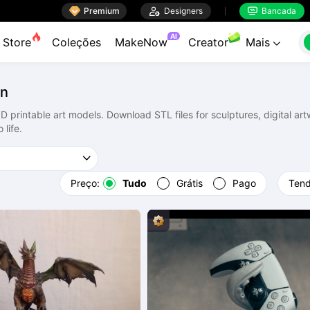

Premium

Designers
Bancada


AI
Store
Coleções
MakeNow
Creator
Mais

gn
D printable art models. Download STL files for sculptures, digital a
 life.
Preço:
Tudo
Grátis
Pago