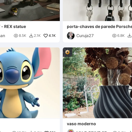
 - REX statue
porta-chaves de parede Porsch
han
Curuja27

4.1K

8.5K
2.1K
6.8K


vaso moderno