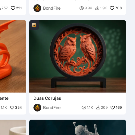
CHAVEIRO
BondFire
221

708
757
9.9K
1.9K


ente
Duas Corujas
BondFire
354

169
1.1K
1.1K
209
