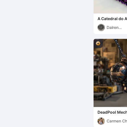
A Catedral do 
Dalren
Kaldulren
DeadPool Mech
Carmen C