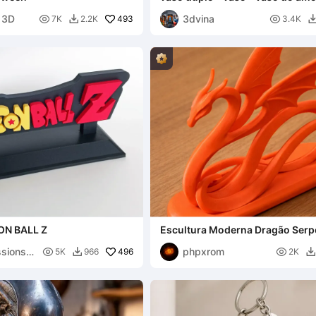
y 3D
3dvina

493

7K
2.2K
3.4K

ON BALL Z
Escultura Moderna Dragão Serp
sions3
phpxrom

496

5K
966
2K

