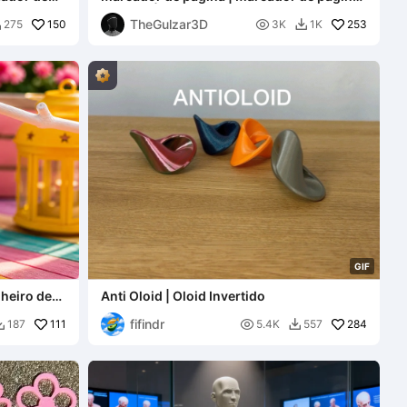
de folha | Marcador de página com design
TheGulzar3D
150
de folha e caneta

253
275
3K
1K


G
I
F
heiro de
Anti Oloid | Oloid Invertido
fifindr
111

284
187
5.4K
557

