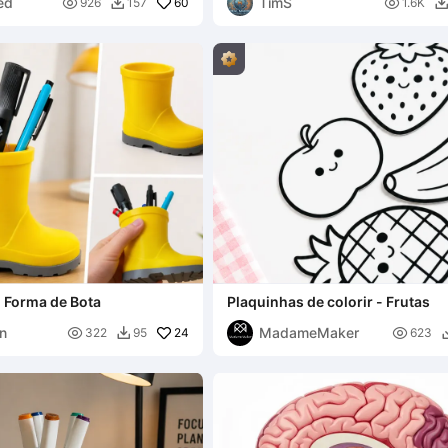
ed
TimS

60

926
157
1.6K

 Forma de Bota
Plaquinhas de colorir - Frutas
n
MadameMaker

24

322
95
623
