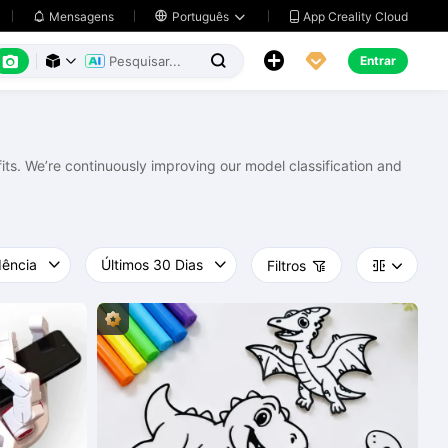
App Creality Cloud
Mensagens

Português






Entrar



ts. We’re continuously improving our model classification and
Filtros


