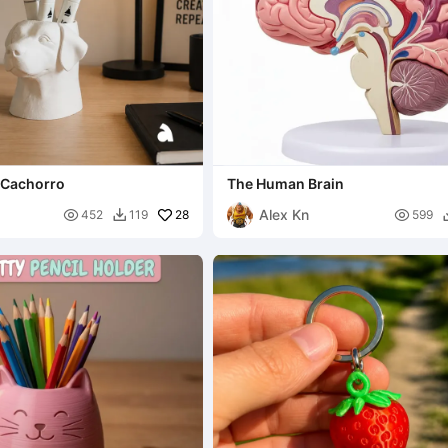
 Cachorro
The Human Brain
Alex Kn

28

452
119
599
