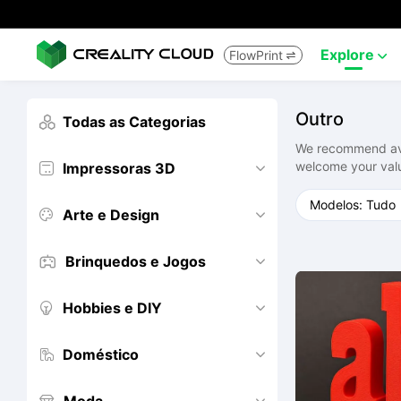
Explore
FlowPrint


Outro
Todas as Categorias

We recommend avoi
welcome your val
Impressoras 3D


Arte e Design


Brinquedos e Jogos


Hobbies e DIY


Doméstico

