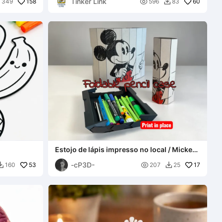
Tinker Link
158

60
349
596
83


Estojo de lápis impresso no local / Mickey
Mouse
-cP3D-
53

17
160
207
25

