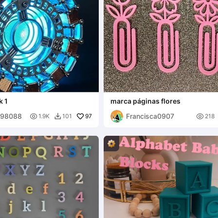
k 1
marca páginas flores
398088
Francisca0907

97

1.9K
101
218
