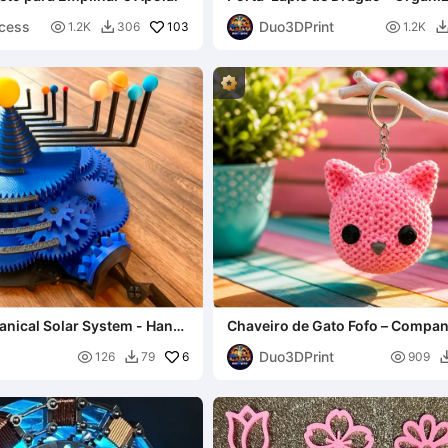
Mesa de Fantasia 3D
ncess
Duo3DPrint

103

1.2K
306
1.2K

nical Solar System - Hand-
Chaveiro de Gato Fofo – Compan
ized
Bolso no Estilo Kawaii
Duo3DPrint

6

126
79
909
