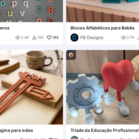
meros
Blocos Alfabéticos para Bebês
FB Designs

193

3.4K
762
2.7K

ágina para mães
Tríade da Educação Profissional
Tecnologia, Saúde e Ciências So