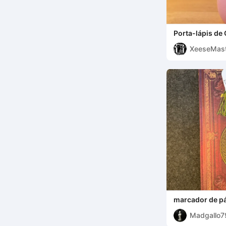
Porta-lápis de
XeeseMast
marcador de p
Madgallo7