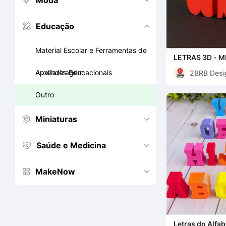
Moda


Educação


Material Escolar e Ferramentas de
LETRAS 3D - 
Aprendizagem
Auxiliares Educacionais
2BRB Desi
Outro
Miniaturas


Saúde e Medicina


MakeNow


Letras do Alfab