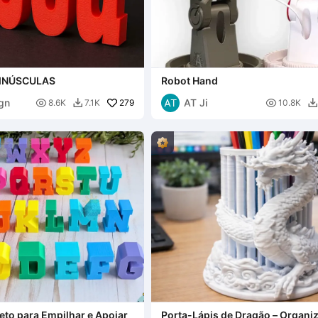
MINÚSCULAS
Robot Hand
gn
AT Ji

279

8.6K
7.1K
10.8K


eto para Empilhar e Apoiar
Porta-Lápis de Dragão – Organi