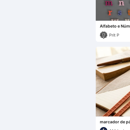
Alfabeto e Nú
Prit P
marcador de p