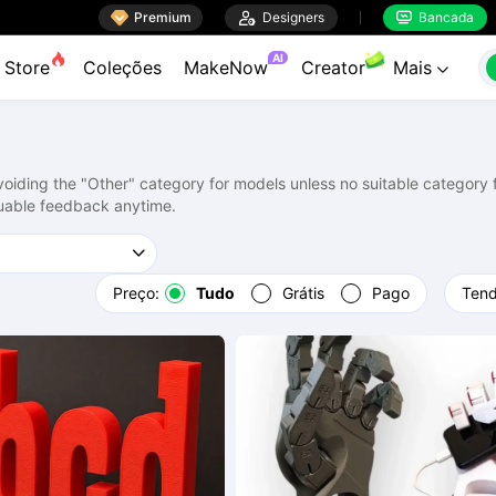

Premium

Designers
Bancada


AI
Store
Coleções
MakeNow
Creator
Mais

ding the "Other" category for models unless no suitable category fi
uable feedback anytime.
Preço:
Tudo
Grátis
Pago