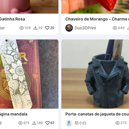
 Gatinha Rosa
Chaveiro de Morango – Charme 
Fofo
er
Duo3DPrint

20

108
39
449

ágina mandala
Porta-canetas de jaqueta de co
9
萌小白

67

975
189
375
