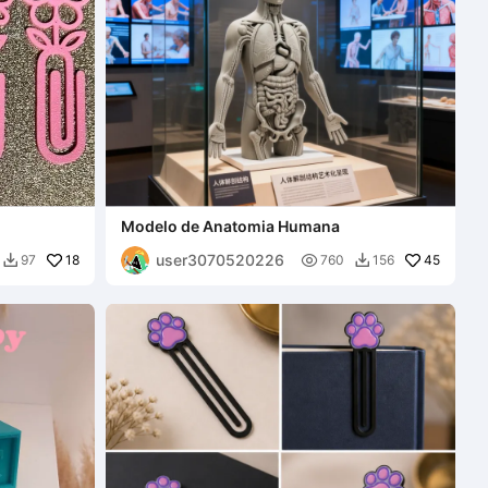
Modelo de Anatomia Humana
user3070520226
18

45
97
760
156

