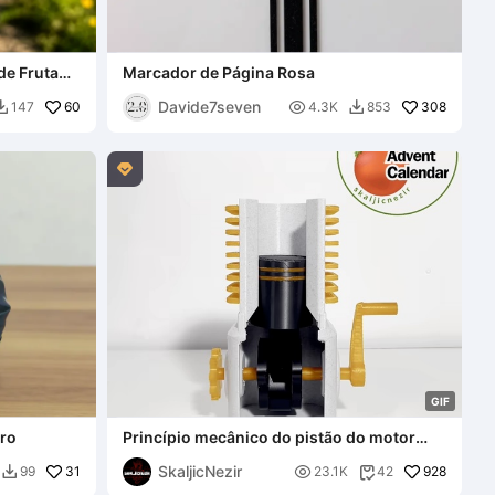
de Fruta
Marcador de Página Rosa
Davide7seven
60

308
147
4.3K
853



G
I
F
uro
Princípio mecânico do pistão do motor
Brinquedo
SkaljicNezir
31

928
99
23.1K
42

