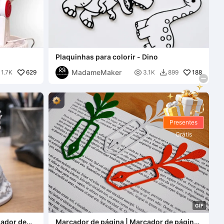
Plaquinhas para colorir - Dino
MadameMaker
629

188
1.7K
3.1K
899

Presentes
Grátis
G
I
F
zador de
Marcador de página | Marcador de página