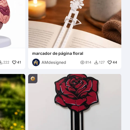
marcador de página floral
AMdesigned
41

44
222
814
127

