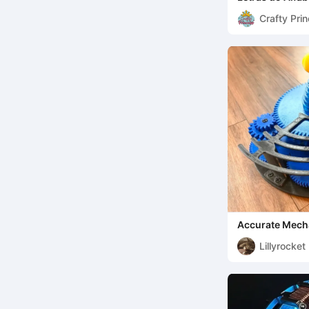
Crafty Pri
Accurate Mecha
Crank or Motor
Lillyrocket