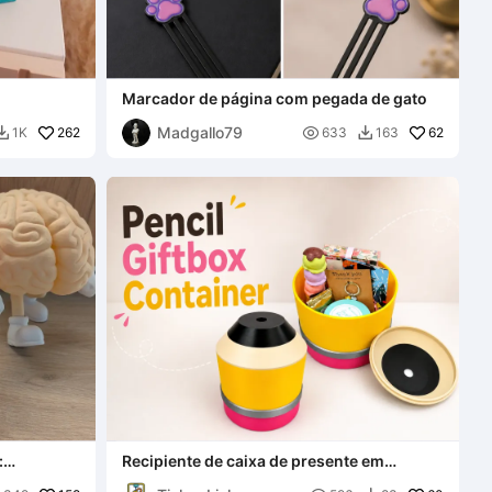
Marcador de página com pegada de gato
Madgallo79
262

62
1K
633
163


:
Recipiente de caixa de presente em
ciais
formato de lápis