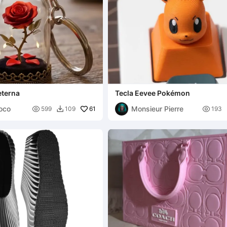
eterna
Tecla Eevee Pokémon
oco
Monsieur Pierre

61

599
109
193
