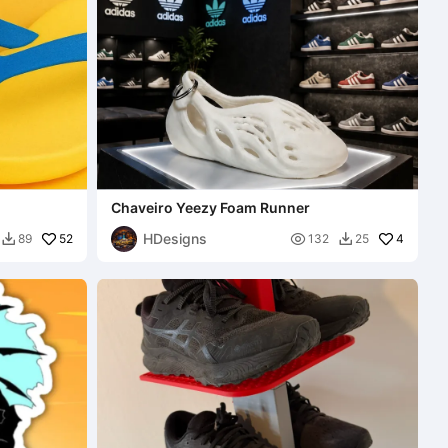
Chaveiro Yeezy Foam Runner
HDesigns
52

4
89
132
25

