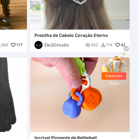
Presilha de Cabelo Coração Eterno
Ele3Dstudio
177

42
583
402
114


Presentes
Grátis
Incrível Pingente de Kettlebell