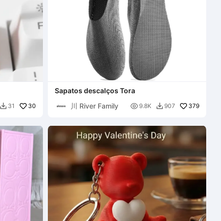
Sapatos descalços Tora
川 River Family
30

379
31
9.8K
907

