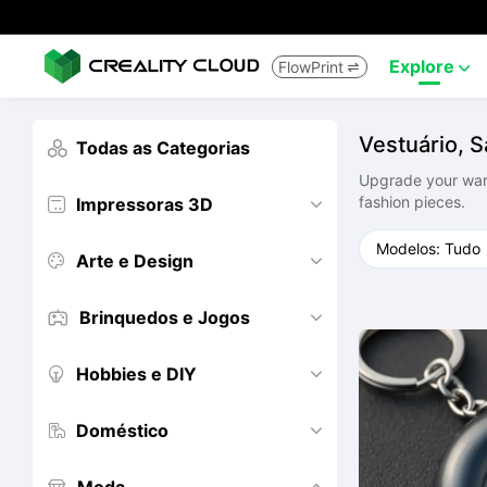
Explore
FlowPrint


Vestuário, 
Todas as Categorias

Upgrade your ward
fashion pieces.
Impressoras 3D


Arte e Design


Brinquedos e Jogos


Hobbies e DIY


Doméstico

