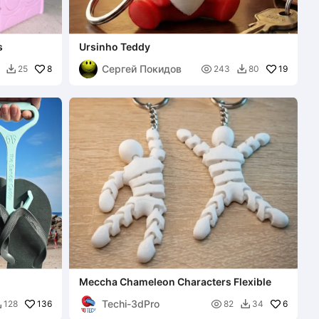
s
Ursinho Teddy
Сергей Покидов
8

19
25
243
80


Meccha Chameleon Characters Flexible
Techi-3dPro
136

6
128
82
34

