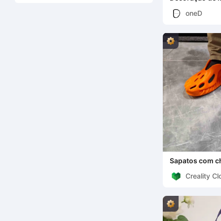
oneD
Sapatos com ch
impressão 3d
Creality C