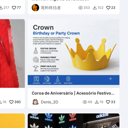
尾料终结者
77

23
217
353
102


Coroa de Aniversário | Acessório Festivo
para Festas
Denis_3D
360

33
1K
49
19

