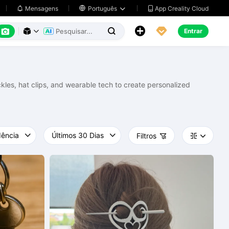
App Creality Cloud
Mensagens

Português






Entrar



les, hat clips, and wearable tech to create personalized
Filtros


