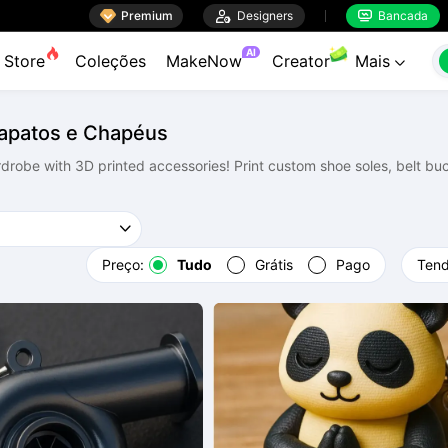

Premium

Designers
Bancada


AI
Store
Coleções
MakeNow
Creator
Mais

Sapatos e Chapéus
robe with 3D printed accessories! Print custom shoe soles, belt buck
Preço:
Tudo
Grátis
Pago