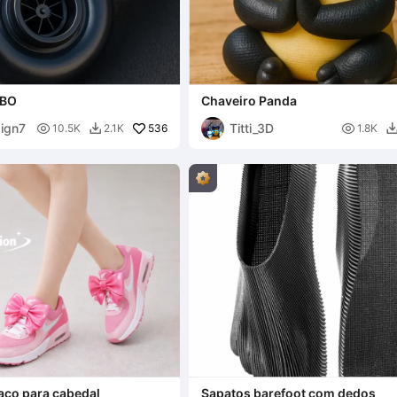
RBO
Chaveiro Panda
ign7
Titti_3D

536

10.5K
2.1K
1.8K

aço para cabedal
Sapatos barefoot com dedos