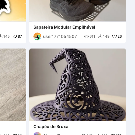
Sapateira Modular Empilhável
user1771054507
87

26
145
611
149


Chapéu de Bruxa