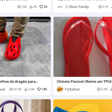
川 River Family

26

258
80
2.1K

ifres de dragão para
Chinelo Flexível (Remix em TPU)
loud
Fattyliver

1.8K

50.6K
3.9K
6.4K
