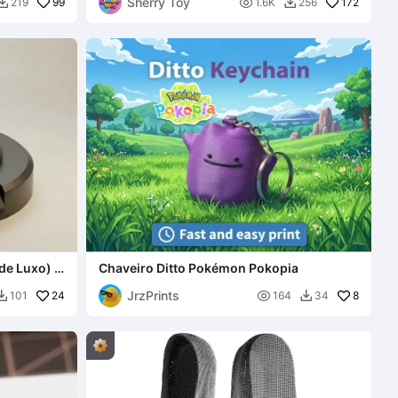
Sherry Toy
99

172
219
1.6K
256


de Luxo) -
Chaveiro Ditto Pokémon Pokopia
JrzPrints
24

8
101
164
34

