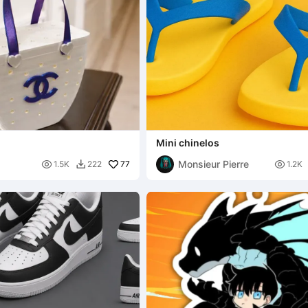
Mini chinelos
Monsieur Pierre

77

1.5K
222
1.2K
