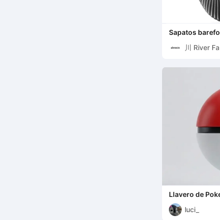
Sapatos barefo
川 River Fa
Llavero de Pok
luci_