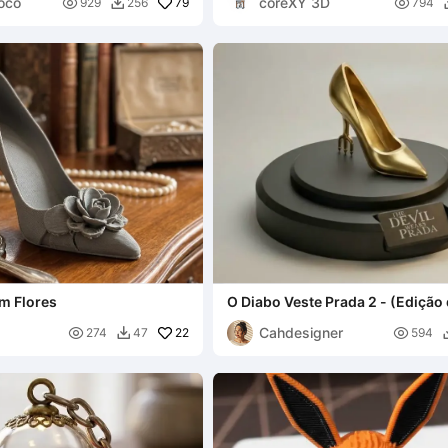
oco
coreXY 3D

79

929
256
794

om Flores
O Diabo Veste Prada 2 - (Edição 
Escultura de Salto
Cahdesigner

22

274
47
594
