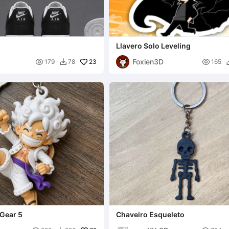
Llavero Solo Leveling
Foxien3D

23

179
78
165

 Gear 5
Chaveiro Esqueleto