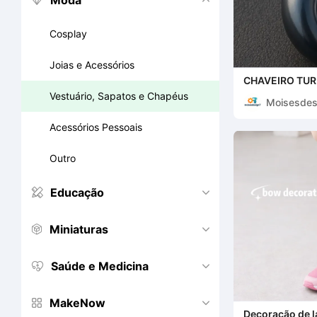
Moda


Cosplay
Joias e Acessórios
CHAVEIRO TU
Vestuário, Sapatos e Chapéus
Moisesdes
Acessórios Pessoais
Outro
Educação


Miniaturas


Saúde e Medicina


MakeNow


Decoração de l