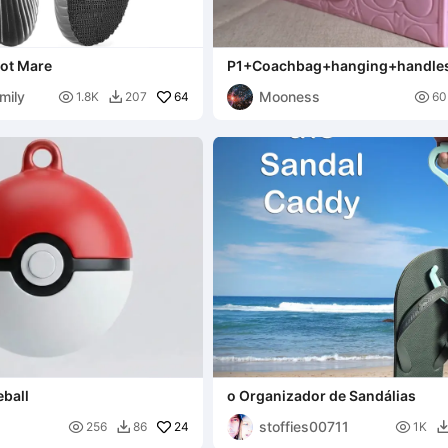
ot Mare
P1+Coachbag+hanging+handle
mily
Mooness

64

1.8K
207
60

eball
o Organizador de Sandálias
stoffies00711

24

256
86
1K
