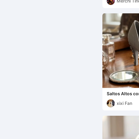
Merchi Tin
Saltos Altos c
xixi Fan