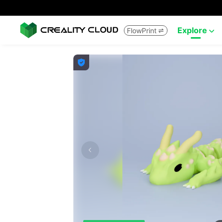
Explore
FlowPrint


