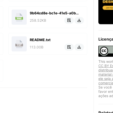
9b64cd8e-bc1e-41e5-a0bf-c9003a5756df.png
258.52KB


Licenç
README.txt
113.00B


This wor
CC BY Es
distribu
material
ele seja 
comercia
Se você 
favor en
ações ad
Relate