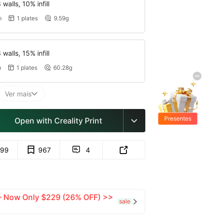
walls, 10% infill
m
1 plates
9.59g


walls, 15% infill
m
1 plates
60.28g


Ver mais

Presentes
Open with Creality Print

Grátis
99
967
4


 — Now Only $229 (26% OFF) >>
sale
