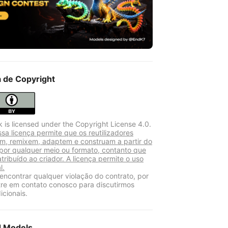
a de Copyright
k is licensed under the Copyright License 4.0.
sa licença permite que os reutilizadores
am, remixem, adaptem e construam a partir do
 por qualquer meio ou formato, contanto que
atribuído ao criador. A licença permite o uso
l.
encontrar qualquer violação do contrato, por
tre em contato conosco para discutirmos
icionais.
d Models