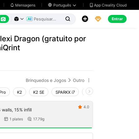
App Creality Cloud
Mensagens

Português






Entrar



exi Dragon (gratuito por
iQrint
Brinquedos e Jogos
Outro


Pro
K2
K2 SE
SPARKX i7
Creality Hi
Ender-3 V4
4.0

walls, 15% infill
1 plates
17.79g

