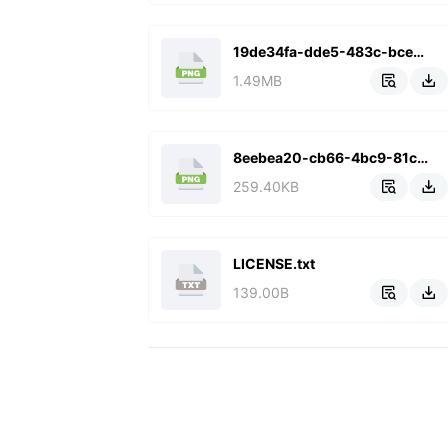
19de34fa-dde5-483c-bce6-175fb1e5b80d.png
1.49MB


8eebea20-cb66-4bc9-81cd-a1f22dfba38d.png
259.40KB


LICENSE.txt
139.00B

