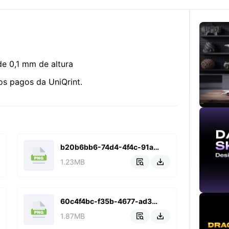
e 0,1 mm de altura
s pagos da UniQrint.
b20b6bb6-74d4-4f4c-91a6-e4699041d8f4.png
1.23MB


60c4f4bc-f35b-4677-ad3b-def8a8df4ccb.png
1.87MB

