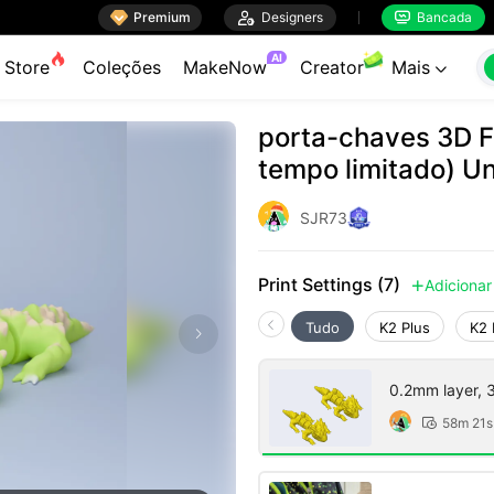

Premium

Designers
Bancada


AI
Store
Coleções
MakeNow
Creator
Mais

porta-chaves 3D Fl
tempo limitado) Un
SJR73
Print Settings (7)
Adicionar

Tudo
K2 Plus
K2 
0.2mm layer, 3 
58m 21s
