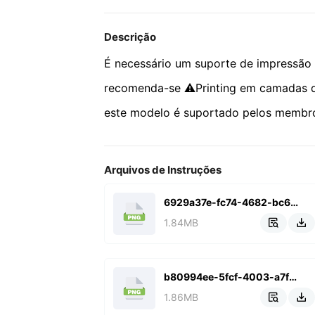
Descrição
É necessário um suporte de impressão
recomenda-se ⚠️Printing em camadas d
este modelo é suportado pelos membro
Arquivos de Instruções
6929a37e-fc74-4682-bc67-5c2d54e73c8b.png
1.84MB


b80994ee-5fcf-4003-a7f9-aabbcb4aa727.png
1.86MB

