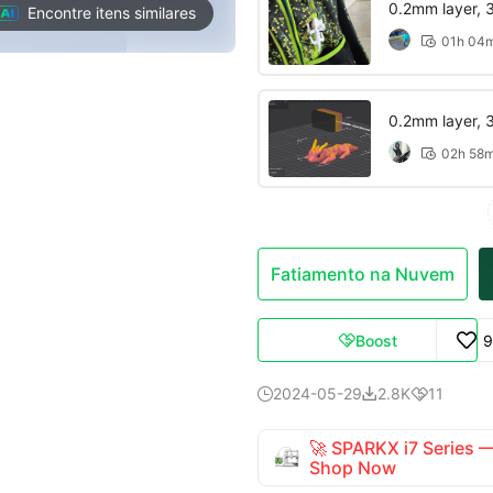
0.2mm layer, 3 
Encontre itens similares
01h 04

0.2mm layer, 3 
02h 58

Fatiamento na Nuvem
Boost
9

2024-05-29
2.8K
11



🚀 SPARKX i7 Series
Shop Now