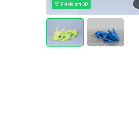

Prévia em 3D