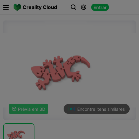

Creality Cloud
Entrar



Encontre itens similares

Prévia em 3D