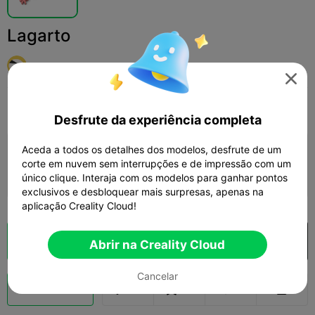
Lagarto
iLove3D

Print Settings
Adicionar
Brinquedos e Jogos
Outro



Desfrute da experiência completa
Aceda a todos os detalhes dos modelos, desfrute de um
Adicionar configuração de impressão

corte em nuvem sem interrupções e de impressão com um
Ganhar mais pontos
único clique. Interaja com os modelos para ganhar pontos
exclusivos e desbloquear mais surpresas, apenas na
aplicação Creality Cloud!
Fatiamento na Nuvem
Abrir na Creality Cloud

Abrir na Creality Cloud
Cancelar
Boost
138
92
2


