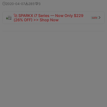
2020-04-07
285
3



🚀 SPARKX i7 Series — Now Only $229
sale

(26% OFF) >> Shop Now