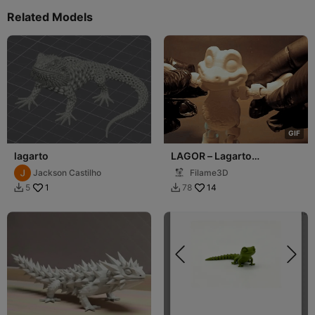
Related Models
G
I
F
lagarto
LAGOR – Lagarto
Articulado Print-in-Place
Jackson Castilho
Filame3D
1
14
5
78

