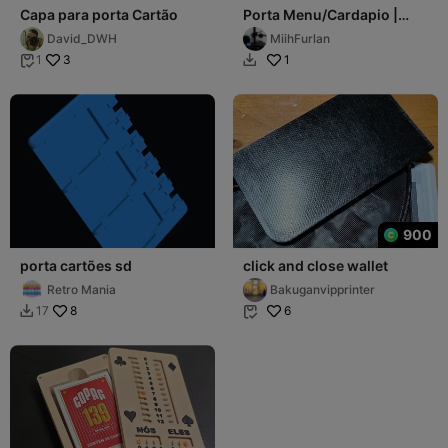
Capa para porta Cartão
Porta Menu/Cardapio |
Menu Holder/Menu
David_DWH
MiihFurlan
3
1
1


900
porta cartões sd
click and close wallet
Retro Mania
Bakuganvipprinter
8
6
17

