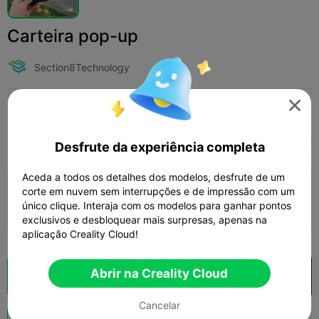
Carteira pop-up
Section8Technology

Print Settings (1)
Adicionar
Moda
Joias e Acessórios



Tudo
K2 Plus
K2 Pro
K2
K2 SE
SPARKX
Desfrute da experiência completa
Aceda a todos os detalhes dos modelos, desfrute de um
0.2mm layer, 3 walls, 15% infill
corte em nuvem sem interrupções e de impressão com um
único clique. Interaja com os modelos para ganhar pontos
01h 19m
1 plates
26.34g



exclusivos e desbloquear mais surpresas, apenas na
aplicação Creality Cloud!
Abrir na Creality Cloud
Fatiamento na Nuvem
Abrir na Creality Cloud

Cancelar