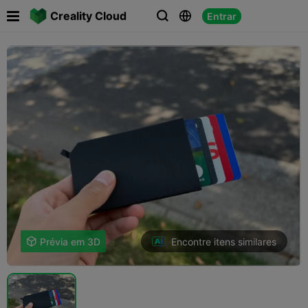

Creality Cloud
Entrar



Encontre itens similares

Prévia em 3D