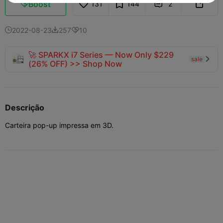
Boost
131
144
2



2022-08-23
257
10



🚀 SPARKX i7 Series — Now Only $229
sale

(26% OFF) >> Shop Now
Descrição
Carteira pop-up impressa em 3D.