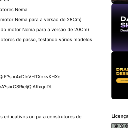
motores Nema
motor Nema para a versão de 28Cm)
do motor Nema para a versão de 20Cm)
tores de passo, testando vários modelos
qQrE?si=4xDlcVHTXokvKHXe
hA?si=C8RieljQiARxquDt
Licenç
ns educativos ou para construtores de