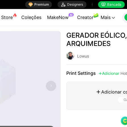

Premium

Designers
Bancada


AI
Store
Coleções
MakeNow
Creator
Mais

GERADOR EÓLICO,
ARQUIMEDES
Lowus
Print Settings
Adicionar
Hob

Adicionar c

Ga