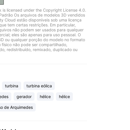
k is licensed under the Copyright License 4.0.
Padrão Os arquivos de modelos 3D vendidos
ity Cloud estão disponíveis sob uma licença
que tem certas restrições. Em particular,
quivos não podem ser usados para qualquer
rcial; eles são apenas para uso pessoal. O
D ou qualquer porção do modelo no formato
u físico não pode ser compartilhado,
ido, redistribuído, remixado, duplicado ou
turbina
turbina eólica
edes
gerador
hélice
hélice
so de Arquimedes