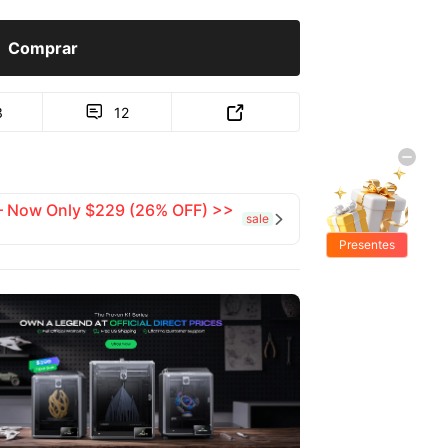
Comprar
3
12


 — Now Only $229 (26% OFF) >>
sale

Presentes
Grátis