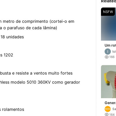
Relate
NSFW
m metro de comprimento (cortei-o em
 o parafuso de cada lâmina)
 18 unidades
Um rot
inspi
lu
Schau
es 1202

166
usta e resiste a ventos muito fortes
ushless modelo 5010 360KV como gerador
Generador
con n
s rolamentos
Sa

164