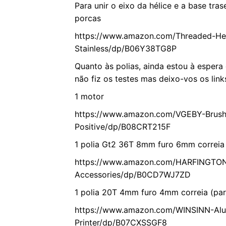
Para unir o eixo da hélice e a base trase
porcas
https://www.amazon.com/Threaded-He
Stainless/dp/B06Y38TG8P
Quanto às polias, ainda estou à esper
não fiz os testes mas deixo-vos os lin
1 motor
https://www.amazon.com/VGEBY-Brushl
Positive/dp/B08CRT215F
1 polia Gt2 36T 8mm furo 6mm correia
https://www.amazon.com/HARFINGTON-
Accessories/dp/B0CD7WJ7ZD
1 polia 20T 4mm furo 4mm correia (par
https://www.amazon.com/WINSINN-Alu
Printer/dp/B07CXSSGF8