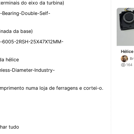
erminais do eixo da turbina)
Bearing-Double-Self-
inada da base)
gs-6005-2RSH-25X47X12MM-
Hélice
Turbi
Br
a hélice

164
less-Diameter-Industry-
primento numa loja de ferragens e cortei-o.
nhar tudo