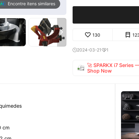
Encontre itens similares

130
12
2024-03-21
1


🚀 SPARKX i7 Series
Shop Now
rquimedes
0 cm
22 cm