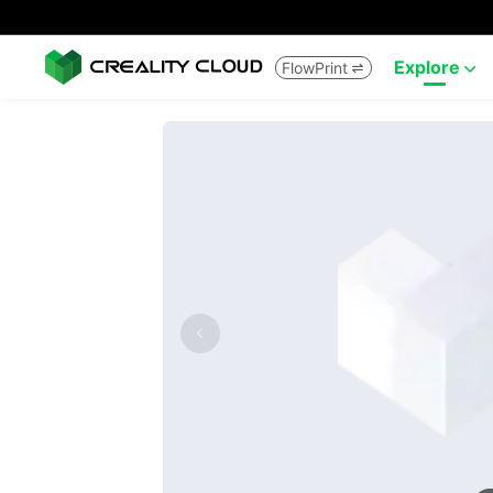
Explore
FlowPrint

