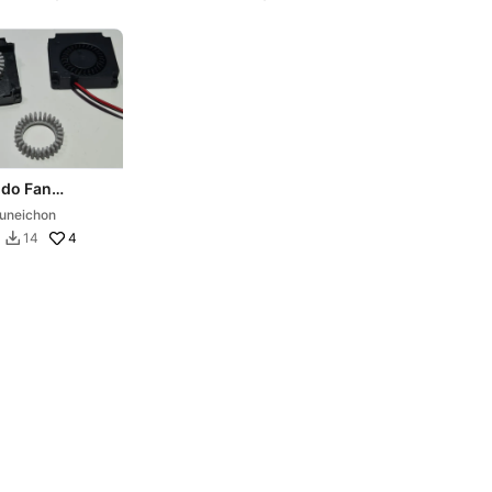
 do Fan
na 4010
uneichon
4
14
