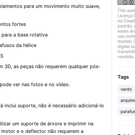
a rolamentos para um movimento muito suave,
This wor
Licença 
no Creal
entos fortes
padrão, 
esses ar
 para a base rotativa
uso come
modelo 3
afusos da hélice
digital o
transmit
BS
vendido.
em 3D, as peças não requerem qualquer pós-
Tags
pode ver nas fotos e no vídeo.
vento
arquim
á inclui suporte, não é necessário adicioná-lo
parafu
ilizar um suporte de árvore e imprimir na
 motor e o deflector não requerem a