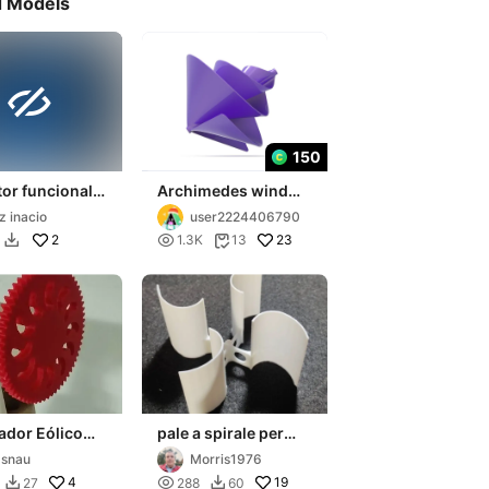
d Models

150
or funcional
Archimedes wind
rado em
turbine
iz inacio
user2224406790
berger
2

23
1.3K
13


 Eólico
pale a spirale per
ema 17
mini impianto eolico
snau
Morris1976
4

19
27
288
60

