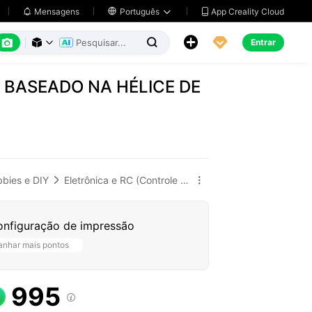
App Creality Cloud
Mensagens

Português






Entrar



 BASEADO NA HÉLICE DE
bies e DIY
Eletrônica e RC (Controle Remoto)


onfiguração de impressão
nhar mais pontos
995
