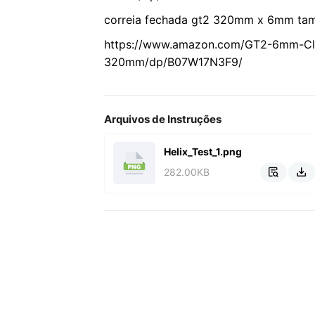
correia fechada gt2 320mm x 6mm t
https://www.amazon.com/GT2-6mm-Clo
320mm/dp/B07W17N3F9/
Arquivos de Instruções
Helix_Test_1.png
282.00KB

