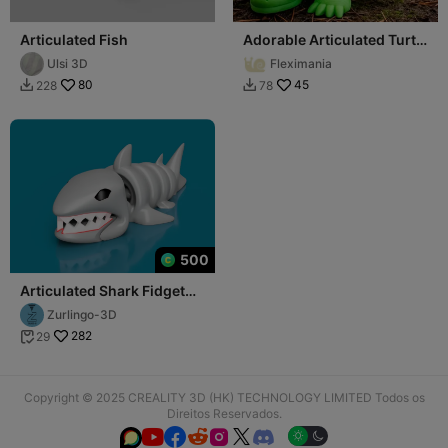
Articulated Fish
Adorable Articulated Turtle
Fidget Toy
Ulsi 3D
Fleximania
80
45
228
78


500
Articulated Shark Fidget
Toy
Zurlingo-3D
282
29

Copyright © 2025 CREALITY 3D (HK) TECHNOLOGY LIMITED Todos os
Direitos Reservados.





