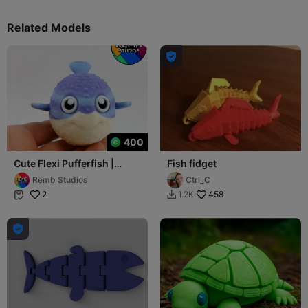
Related Models

400
Cute Flexi Pufferfish |
Fish fidget
Print-in-place | No
Remb Studios
Ctrl_C
Support
2
458
1.2K


