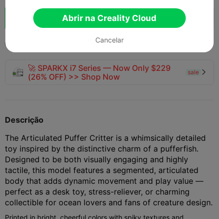
Boost
Abrir na Creality Cloud
156
163
12



Cancelar
2025-11-15
352
45



🚀 SPARKX i7 Series — Now Only $229
sale

(26% OFF) >> Shop Now
Descrição
The Articulated Puffer Critter is a whimsically detailed
toy inspired by the distinctive charm of a pufferfish.
Designed to be both visually engaging and highly
tactile, this model features a segmented, articulated
body that adds dynamic movement and play value —
perfect as a desk toy, stress-reliever, or charming
collectible for ocean lovers and fans of creature design.
Printed in bright, cheerful colors with spiky textures and