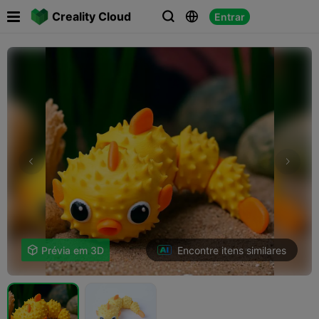

Creality Cloud
Entrar



Encontre itens similares

Prévia em 3D