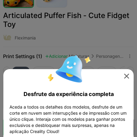
Articulated Puffer Fish - Cute Fidget
Toy
Fleximania
Print Settings (1)
Adicionar
Miniaturas
Personagens e Criaturas



Tudo
K2 Plus
K2 Pro
K2
K2 SE
SPARKX

0.2mm layer, 2 walls, 15% infill
Desfrute da experiência completa
01h 08m
1 plates
17.94g



Aceda a todos os detalhes dos modelos, desfrute de um
corte em nuvem sem interrupções e de impressão com um
único clique. Interaja com os modelos para ganhar pontos
exclusivos e desbloquear mais surpresas, apenas na
Fatiamento na Nuvem
Abrir na Creality Cloud

aplicação Creality Cloud!