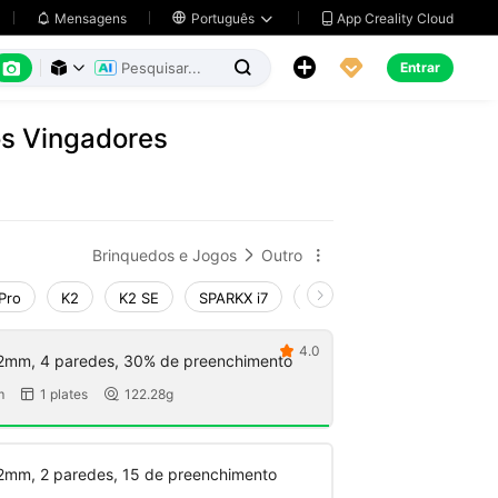
App Creality Cloud
Mensagens

Português






Entrar



os Vingadores
Brinquedos e Jogos
Outro


Pro
K2
K2 SE
SPARKX i7
Creality Hi
Ender-3 V4
4.0

2mm, 4 paredes, 30% de preenchimento
m
1 plates
122.28g


2mm, 2 paredes, 15 de preenchimento