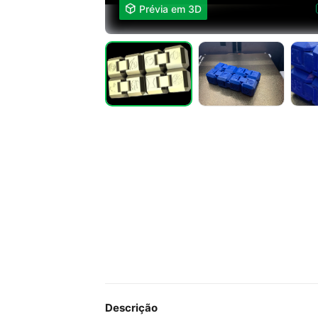

Prévia em 3D
Descrição