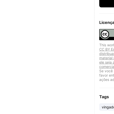
Licenç
This wor
CC BY Es
distribu
material
ele seja 
comercia
Se você 
favor en
ações ad
Tags
vingad