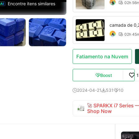
02h 56

Encontre itens similares
camada de 0,
02h 45

Fatiamento na Nuvem
Boost

2024-04-21
531
10



🚀 SPARKX i7 Series
Shop Now