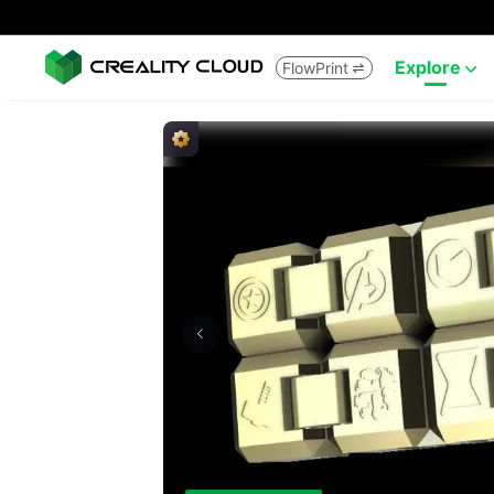
Explore
FlowPrint

