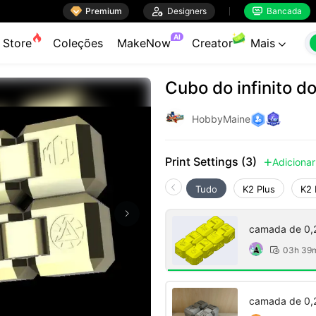

Premium

Designers
Bancada


AI
Store
Coleções
MakeNow
Creator
Mais

Cubo do infinito d
HobbyMaine
Print Settings (3)
Adicionar

Tudo
K2 Plus
K2 
camada de 0,
03h 39

camada de 0,