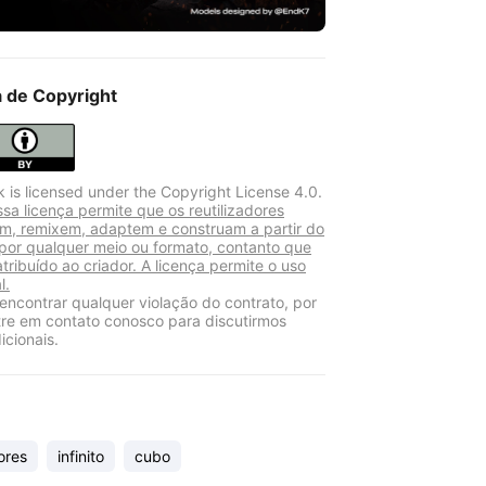
a de Copyright
k is licensed under the Copyright License 4.0.
sa licença permite que os reutilizadores
am, remixem, adaptem e construam a partir do
 por qualquer meio ou formato, contanto que
atribuído ao criador. A licença permite o uso
l.
encontrar qualquer violação do contrato, por
tre em contato conosco para discutirmos
icionais.
ores
infinito
cubo