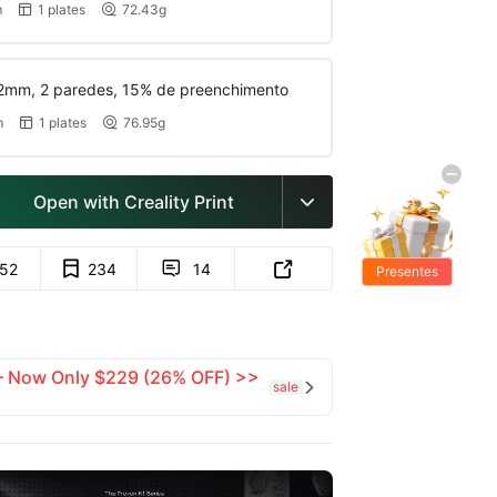
m
1 plates
72.43g


2mm, 2 paredes, 15% de preenchimento
m
1 plates
76.95g


Open with Creality Print

152
234
14


Presentes
Grátis
 — Now Only $229 (26% OFF) >>
sale
