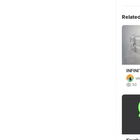
Relate
INFIN
u

30
Keych