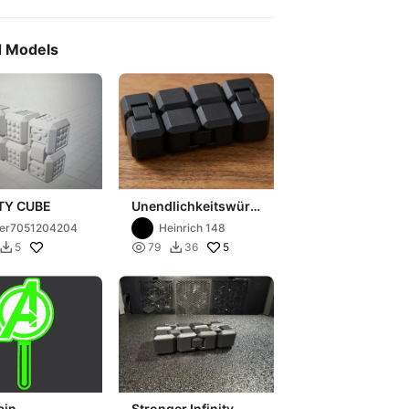
d Models
ITY CUBE
Unendlichkeitswürf
el
ser7051204204
Heinrich 148

5
5
79
36


ain
Stronger Infinity