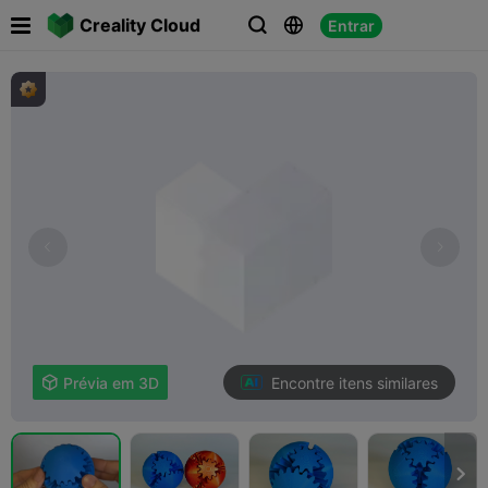

Creality Cloud
Entrar



Encontre itens similares

Prévia em 3D
