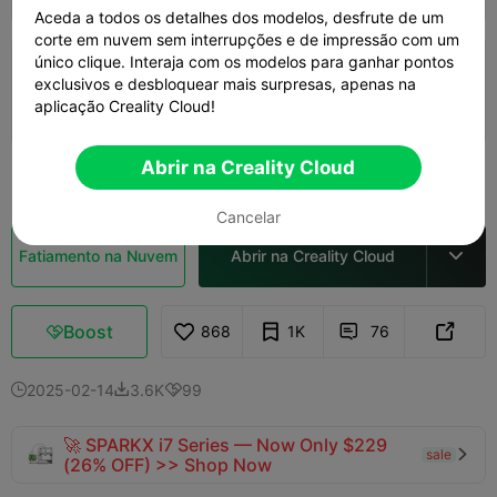
Aceda a todos os detalhes dos modelos, desfrute de um
corte em nuvem sem interrupções e de impressão com um
3.5

único clique. Interaja com os modelos para ganhar pontos
Camada de 0,2mm, 4 paredes, 15% de
exclusivos e desbloquear mais surpresas, apenas na
preenchimento
aplicação Creality Cloud!
03h 38m
1 plates
93.41g



Abrir na Creality Cloud
Ver mais

Cancelar
Fatiamento na Nuvem
Abrir na Creality Cloud

Boost
868
1K
76



2025-02-14
3.6K
99



🚀 SPARKX i7 Series — Now Only $229
sale

(26% OFF) >> Shop Now