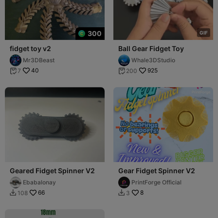
300
G
I
F
fidget toy v2
Ball Gear Fidget Toy
Mr3DBeast
Whale3DStudio
40
925
7
200


Geared Fidget Spinner V2
Gear Fidget Spinner V2
Ebabalonay
PrintForge Official
66
8
108
3

