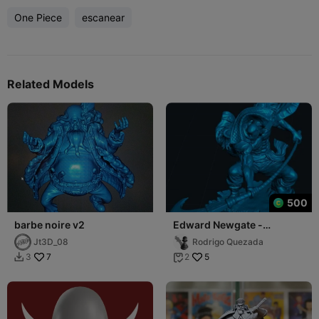
One Piece
escanear
Related Models
500
barbe noire v2
Edward Newgate -
BarbaBlanca - One Piece
Jt3D_08
Rodrigo Quezada
7
5
3
2

