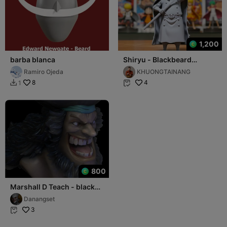
1,200
barba blanca
Shiryu - Blackbeard
Pirates - ONE PIECE
Ramiro Ojeda
KHUONGTAINANG
8
4
1


800
Marshall D Teach - black
beard Bust -One Piece
Danangset
3
