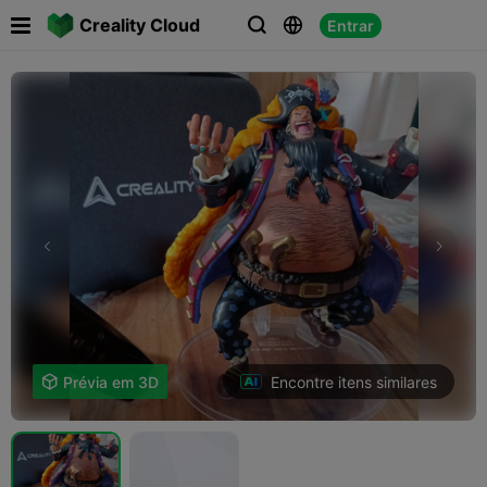

Creality Cloud
Entrar



Encontre itens similares

Prévia em 3D