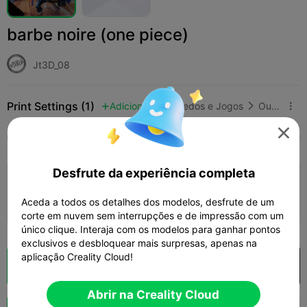
barbe noire (one piece)
Jt3D_08
Print Settings (1)
Adicionar
Brinquedos e Jogos
Outro




Tudo
K2 Plus
K2 Pro
K2
K2 SE
SPARKX
Desfrute da experiência completa
4.5

0.2mm layer, 2 walls, 15% infill
Aceda a todos os detalhes dos modelos, desfrute de um
15h 12m
1 plates
314.94g



corte em nuvem sem interrupções e de impressão com um
único clique. Interaja com os modelos para ganhar pontos
exclusivos e desbloquear mais surpresas, apenas na
aplicação Creality Cloud!
Fatiamento na Nuvem
Abrir na Creality Cloud

Abrir na Creality Cloud