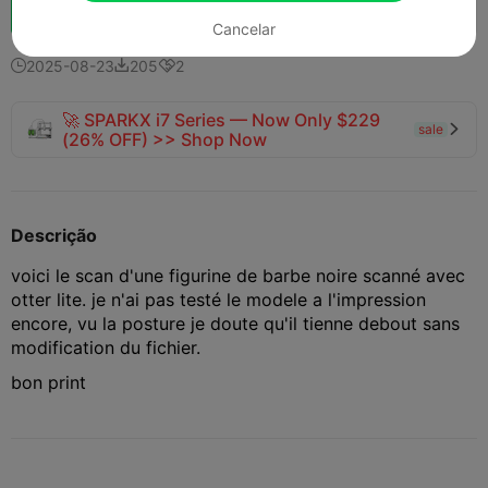
Boost
127
101
6



Cancelar
2025-08-23
205
2



🚀 SPARKX i7 Series — Now Only $229
sale

(26% OFF) >> Shop Now
Descrição
voici le scan d'une figurine de barbe noire scanné avec
otter lite. je n'ai pas testé le modele a l'impression
encore, vu la posture je doute qu'il tienne debout sans
modification du fichier.
bon print