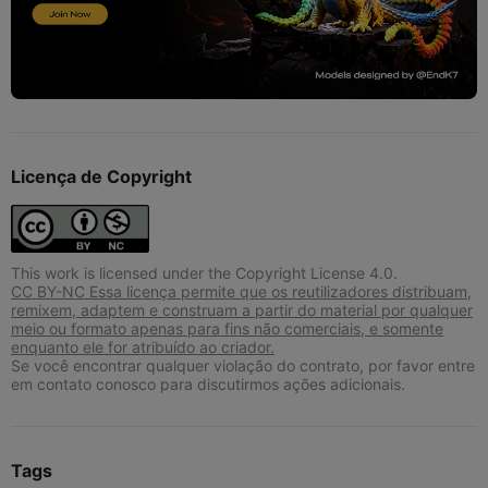
Licença de Copyright
This work is licensed under the Copyright License 4.0.
CC BY-NC Essa licença permite que os reutilizadores distribuam,
remixem, adaptem e construam a partir do material por qualquer
meio ou formato apenas para fins não comerciais, e somente
enquanto ele for atribuído ao criador.
Se você encontrar qualquer violação do contrato, por favor entre
em contato conosco para discutirmos ações adicionais.
Tags