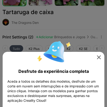
Tartaruga de caixa
The Dragons Den
Print Settings (2)
Adicionar
Brinquedos e Jogos
Outro



Tudo
K2 Plus
K2 Pro
K2
K2 SE
SPARKX

5.0

K2 Camada de 0,2 mm, 2 paredes, 10% de
preenchimento
02h 28m
1 plates
69.44g



Desfrute da experiência completa
Aceda a todos os detalhes dos modelos, desfrute de um
corte em nuvem sem interrupções e de impressão com um
Camada de 0,2 mm, 2 paredes, 10 de
único clique. Interaja com os modelos para ganhar pontos
preenchimento
exclusivos e desbloquear mais surpresas, apenas na
21m 54s
1 plates
9.90g



aplicação Creality Cloud!