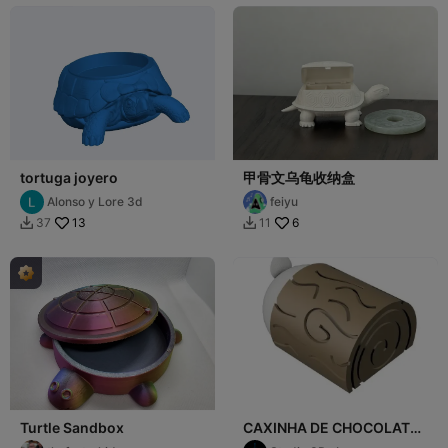
tortuga joyero
甲骨文乌龟收纳盒
Alonso y Lore 3d
feiyu
13
6
37
11


Turtle Sandbox
CAXINHA DE CHOCOLATE
TRONQUINHO