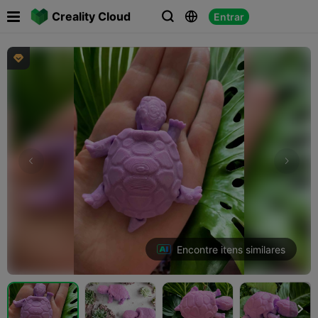

Creality Cloud
Entrar




Encontre itens similares
