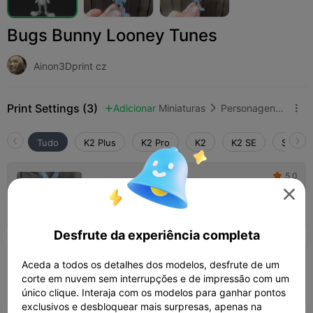
Bugs Bunny Looney Tunes
Ainon3Dprint cz
Print Settings (3)
Adicionar
Miniaturas
Personagens e Criaturas



Tudo
K2 Plus
K2 Pro
K2
K2 SE
SPARKX
5.0

0,2mm camada, 2 paredes, 15% de

preenchimento
Autor
55m 01s
1 plates
7.87g



Desfrute da experiência completa
4.0

0,2mm camada, 3 paredes, 15% de
Aceda a todos os detalhes dos modelos, desfrute de um
preenchimento
corte em nuvem sem interrupções e de impressão com um
01h 01m
1 plates
9.12g



único clique. Interaja com os modelos para ganhar pontos
exclusivos e desbloquear mais surpresas, apenas na