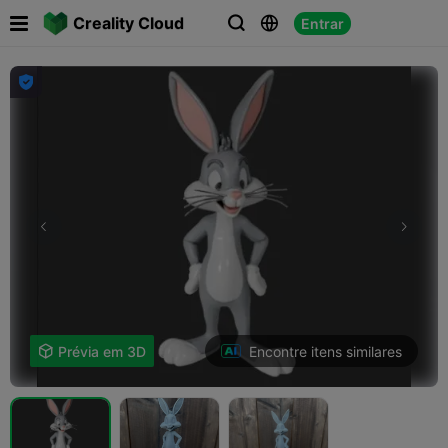

Creality Cloud
Entrar




Encontre itens similares

Prévia em 3D