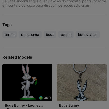
Se você encontrar qualquer violação do contrato, por favor entre
em contato conosco para discutirmos ações adicionais.
Tags
anime
pernalonga
bugs
coelho
looneytunes
Related Models
300
Bugs Bunny - Looney
Bugs Bunny