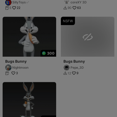
Tunes
SillyToys ✅
coreXY 3D
22
63
5
90


NSFW

300
Bugs Bunny
Bugs Bunny
Nightmoon
Pepe_3D
3
9
12

