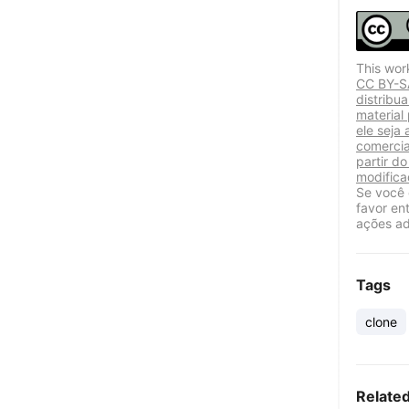
This wor
CC BY-SA
distribu
material
ele seja 
comercia
partir do
modifica
Se você 
favor en
ações ad
Tags
clone
Relate