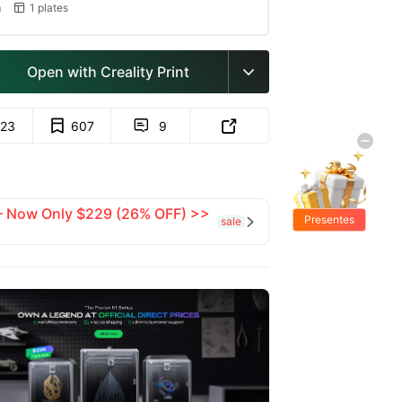
m
1 plates

Open with Creality Print

723
607
9


 — Now Only $229 (26% OFF) >>
Presentes
sale

Grátis