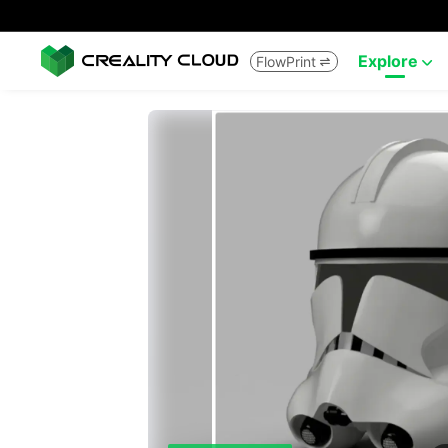
Explore
FlowPrint

