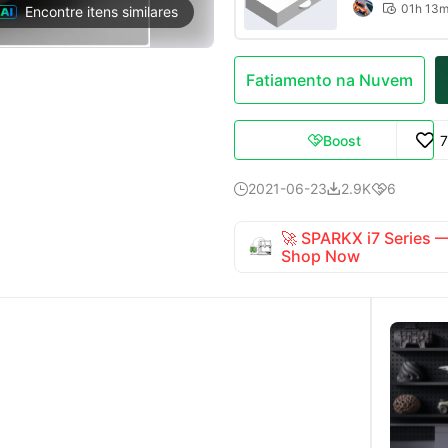
01h 13

Encontre itens similares
Fatiamento na Nuvem
Boost

2021-06-23
2.9K
6



🚀 SPARKX i7 Series
Shop Now