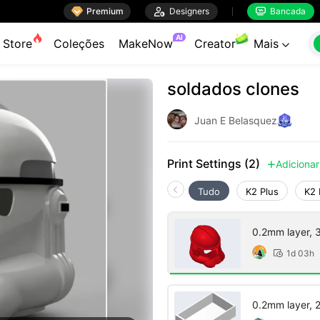

Premium

Designers
Bancada


AI
Store
Coleções
MakeNow
Creator
Mais

soldados clones
Juan E Belasquez
Print Settings (2)
Adicionar

Tudo
K2 Plus
K2 
0.2mm layer, 3 
1d 03h

0.2mm layer, 2 