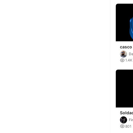
casco
fase 1
Da

1.4K
Solda
Fi

801