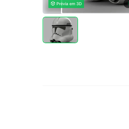

Prévia em 3D