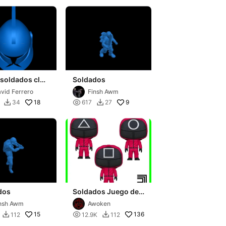
 soldados clon
Soldados
vid Ferrero
Finsh Awm
18

9
34
617
27


dos
Soldados Juego del
Calamar
nsh Awm
Awoken
15

136
112
12.9K
112

