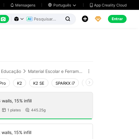
App Creality Cloud
Mensagens

Português






Entrar



Educação
Material Escolar e Ferramentas de Aprendizagem


Pro
K2
K2 SE
SPARKX i7
Creality Hi
Ender-3 V4
walls, 15% infill
1 plates
445.25g


walls, 15% infill