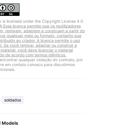
k is licensed under the Copyright License 4.0.
 Essa licença permite que os reutilizadores
am, remixem, adaptem e construam a partir do
 por qualquer meio ou formato, contanto que
atribuído ao criador. A licença permite o uso
l. Se você remixar, adaptar ou construir a
 material, você deve licenciar o material
do de acordo com termos idênticos.
encontrar qualquer violação do contrato, por
tre em contato conosco para discutirmos
icionais.
soldados
d Models