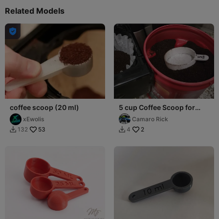
Related Models

coffee scoop (20 ml)
5 cup Coffee Scoop for
20oz Perfect scoop
xEwolis
Camaro Rick
53
2
132
4

