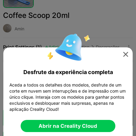
Coffee Scoop 20ml
Amin
Print Settings (1)
Adicionar
Doméstico
Decorações e Ornamentos para Casa




Tudo
K2 Plus
K2 Pro
K2
K2 SE
SPARKX
Desfrute da experiência completa
3.5

0.2mm layer, 3 walls, 15% infill
Aceda a todos os detalhes dos modelos, desfrute de um
22m 47s
1 plates
6.73g



corte em nuvem sem interrupções e de impressão com um
único clique. Interaja com os modelos para ganhar pontos
exclusivos e desbloquear mais surpresas, apenas na
aplicação Creality Cloud!
Fatiamento na Nuvem
Abrir na Creality Cloud

Abrir na Creality Cloud