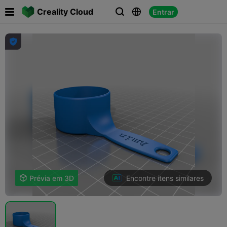

Creality Cloud
Entrar




Encontre itens similares

Prévia em 3D