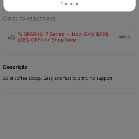
Boost
140
104
6



Cancelar
2022-09-08
339
18



🚀 SPARKX i7 Series — Now Only $229
sale

(26% OFF) >> Shop Now
Descrição
20ml coffee scoop. Easy and fast to print. No support!