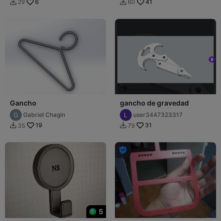
6
41
29
60


Gancho
gancho de gravedad
Gabriel Chagin
user3447323317
19
31
35
79



5