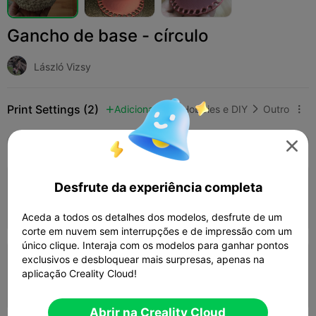
Gancho de base - círculo
László Vizsy
Print Settings (2)
Adicionar
Hobbies e DIY
Outro



Tudo
K2 Plus
K2 Pro
K2
K2 SE
SPARKX

Desfrute da experiência completa
Camada de 0,2mm, 3 paredes, 15% de
preenchimento
19m 43s
1 plates
11.09g



Aceda a todos os detalhes dos modelos, desfrute de um
corte em nuvem sem interrupções e de impressão com um
único clique. Interaja com os modelos para ganhar pontos
exclusivos e desbloquear mais surpresas, apenas na
Camada de 0,2mm, 2 paredes, 15% de
aplicação Creality Cloud!
preenchimento
18m 58s
1 plates
10.98g



Abrir na Creality Cloud