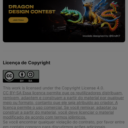
Licença de Copyright
This work is licensed under the Copyright License 4.0.
CC BY-SA Essa licença permite que os reutilizadores distribuam,
remixem, adaptem e construam a partir do material por qualquer
meio ou formato, contanto que ele seja atribuído ao criador. A
licença permite o uso comercial. Se você remixar, adaptar ou
construir a partir do material, você deve licenciar o material
modificado de acordo com termos idênticos.
Se você encontrar qualquer violação do contrato, por favor entre
em contato conosco para discutirmos ações adicionais.