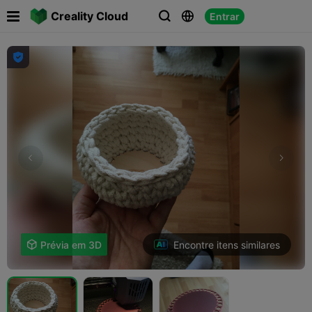

Creality Cloud
Entrar




Encontre itens similares

Prévia em 3D