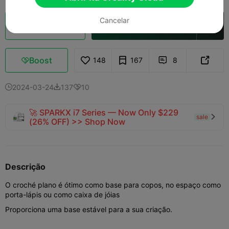
Cancelar
Fatiamento na Nuvem
Abrir na Creality Cloud

Boost
148
167
8



2024-03-24
137
10



🚀 SPARKX i7 Series — Now Only $229
sale

(26% OFF) >> Shop Now
Descrição
O croché plano é ótimo como base para copos, no espaço como
porta-lápis ou como caixa de jóias
Proporciona uma base estável para a sua criação.