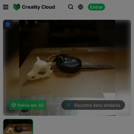

Creality Cloud
Entrar




Encontre itens similares

Prévia em 3D