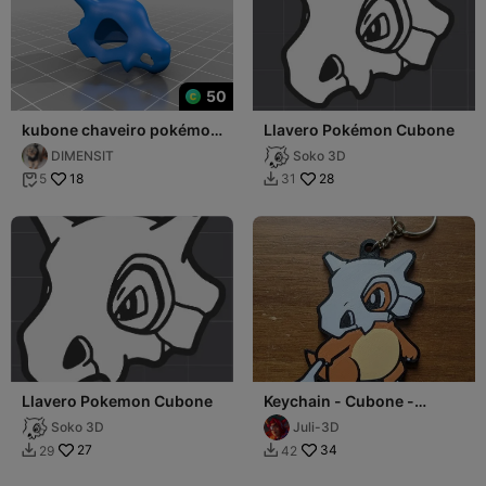
50
kubone chaveiro pokémon
Llavero Pokémon Cubone
Key
DIMENSIT
Soko 3D
18
28
5
31


Llavero Pokemon Cubone
Keychain - Cubone -
stl/3mf
Soko 3D
Juli-3D
27
34
29
42

