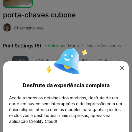
porta-chaves cubone
Charmaine-eve
Print Settings (5)
Adicionar
Moda
Joias e Acessórios



Tudo
K2 Plus
K2 Pro
K2
K2 SE
SPARKX

4.0

0.2mm layer, 3 walls, 15% infill
Desfrute da experiência completa
14m 39s
1 plates
1.56g



Aceda a todos os detalhes dos modelos, desfrute de um
corte em nuvem sem interrupções e de impressão com um
único clique. Interaja com os modelos para ganhar pontos
0.2mm layer, 2 walls, 15% infill
exclusivos e desbloquear mais surpresas, apenas na
43m 48s
1 plates
14.04g



aplicação Creality Cloud!