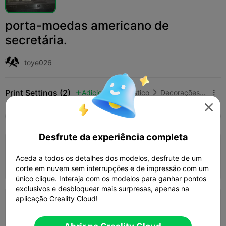
porta-moedas americano de
secretária.
toye026
Print Settings (2)
Adicionar
Doméstico
Decorações e Ornamentos para Casa




Tudo
K2 Plus
K2 Pro
K2
K2 SE
SPARKX
Desfrute da experiência completa
0.2mm layer, 3 walls, 15% infill
Aceda a todos os detalhes dos modelos, desfrute de um
01h 10m
1 plates
56.58g



corte em nuvem sem interrupções e de impressão com um
único clique. Interaja com os modelos para ganhar pontos
exclusivos e desbloquear mais surpresas, apenas na
aplicação Creality Cloud!
0.2mm layer, 2 walls, 10 infill
44m 50s
1 plates
22.03g


