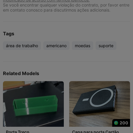
Se você encontrar qualquer violação do contrato, por favor entre
em contato conosco para discutirmos ações adicionais.
Tags
área de trabalho
americano
moedas
suporte
Related Models
200
Porta Treco
Capa para porta Cartão