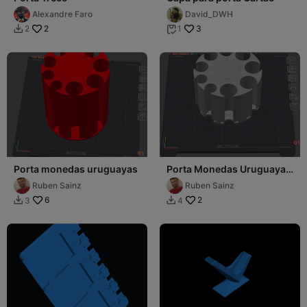
Alexandre Faro
David_DWH
2
3
2
1


Porta monedas uruguayas
Porta Monedas Uruguayas
Chico
Ruben Sainz
Ruben Sainz
6
2
3
4

