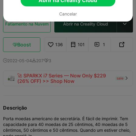
Abrir na Creality Cloud
Cancelar
Fatiamento na Nuvem
Abrir na Creality Cloud

Boost
136
101
1



2022-05-04
207
3



🚀 SPARKX i7 Series — Now Only $229
sale

(26% OFF) >> Shop Now
Descrição
Porta moedas americano de secretária. É fácil de imprimir. Tem
capacidade para 40 moedas de 25 cêntimos, 40 moedas de 5
cêntimos, 50 cêntimos e 50 cêntimos. Quando um estiver cheio,
pode enrolá-lo.