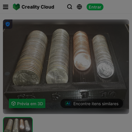

Creality Cloud
Entrar




Encontre itens similares

Prévia em 3D