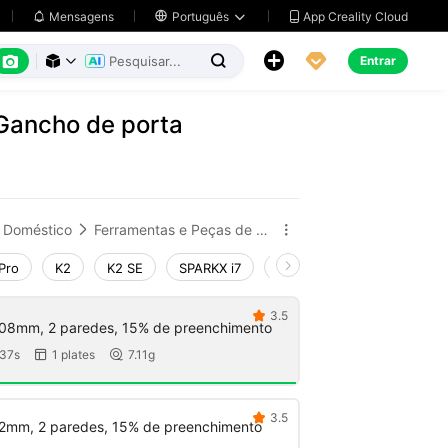
App Creality Cloud
Mensagens

Português






Entrar



 Gancho de porta
Doméstico
Ferramentas e Peças de Reposição


Pro
K2
K2 SE
SPARKX i7
Creality Hi
Ender-3 V4
3.5

08mm, 2 paredes, 15% de preenchimento
37s
1 plates
7.11g


3.5

2mm, 2 paredes, 15% de preenchimento