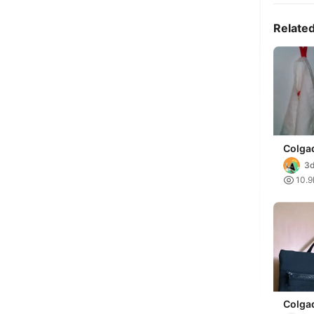
Relate
Colga
Puert
3d

10.9
Colga