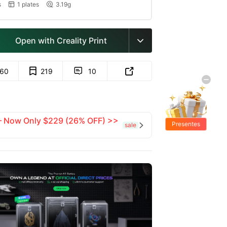
s
1 plates
3.19g


Open with Creality Print

160
219
10


 — Now Only $229 (26% OFF) >>
Presentes
sale

Grátis