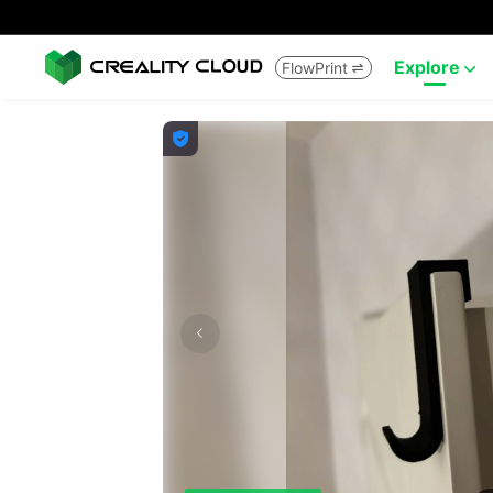
Explore
FlowPrint


