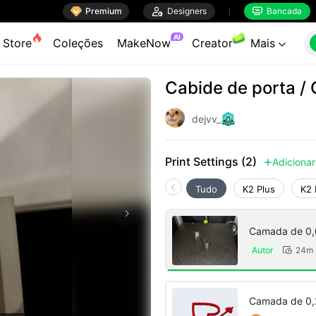

Premium

Designers
Bancada


AI
Store
Coleções
MakeNow
Creator
Mais

Cabide de porta /
dejvv_
Print Settings (2)
Adicionar

Tudo
K2 Plus
K2 
Camada de 0,
Autor
24m 

Camada de 0,