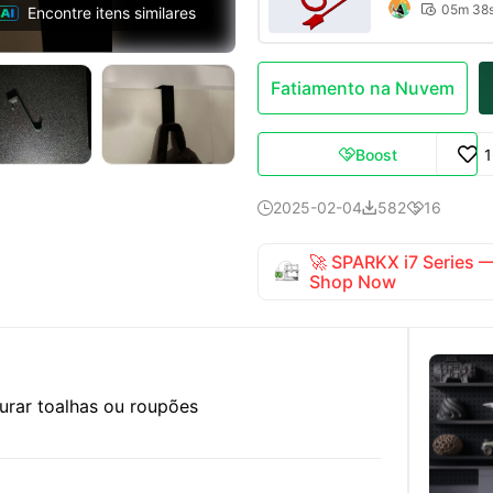
05m 38

Encontre itens similares
Fatiamento na Nuvem
Boost

2025-02-04
582
16



🚀 SPARKX i7 Series
Shop Now
urar toalhas ou roupões