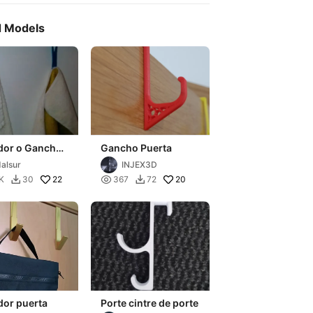
d Models
dor o Gancho
Gancho Puerta
a
alsur
INJEX3D
22

20
K
30
367
72


dor puerta
Porte cintre de porte