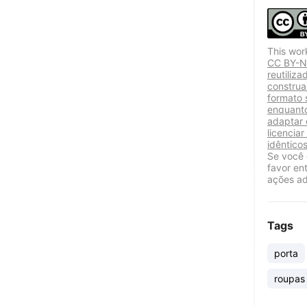
This wor
CC BY-NC
reutiliz
construa
formato 
enquanto
adaptar 
licencia
idênticos
Se você 
favor en
ações ad
Tags
porta
roupas