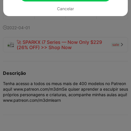
Cancelar
138
33


2022-04-01

🚀 SPARKX i7 Series — Now Only $229
sale

(26% OFF) >> Shop Now
Descrição
Tenha acesso a todos os meus mais de 400 modelos no Patreon
aqui! www.patreon.com/m3dm
Se quiser aprender a esculpir seus
próprios personagens e criaturas, acompanhe minhas aulas aqui!
www.patreon.com/m3dmlearn