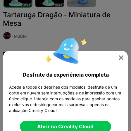
Tartaruga Dragão - Miniatura de
Mesa
M3DM
Print Settings
Adicionar
Miniaturas
Personagens e Criaturas




Adicionar configuração de impressão

Desfrute da experiência completa
Ganhar mais pontos
Aceda a todos os detalhes dos modelos, desfrute de um
corte em nuvem sem interrupções e de impressão com um
único clique. Interaja com os modelos para ganhar pontos
100

exclusivos e desbloquear mais surpresas, apenas na
aplicação Creality Cloud!
Comprar
Abrir na Creality Cloud