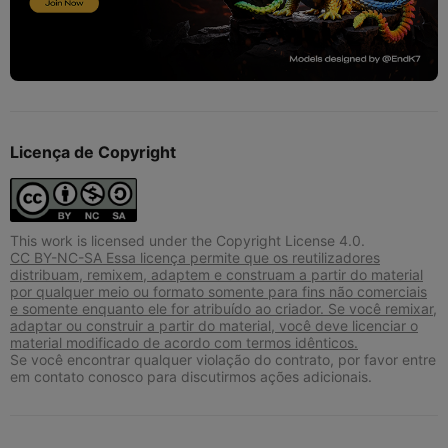
Licença de Copyright
This work is licensed under the Copyright License 4.0.
CC BY-NC-SA Essa licença permite que os reutilizadores
distribuam, remixem, adaptem e construam a partir do material
por qualquer meio ou formato somente para fins não comerciais
e somente enquanto ele for atribuído ao criador. Se você remixar,
adaptar ou construir a partir do material, você deve licenciar o
material modificado de acordo com termos idênticos.
Se você encontrar qualquer violação do contrato, por favor entre
em contato conosco para discutirmos ações adicionais.