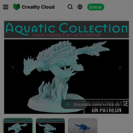

Creality Cloud
Entrar



Encontre itens similares