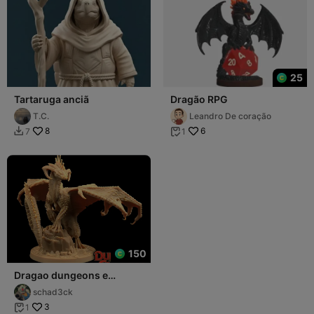
25
Tartaruga anciã
Dragão RPG
T.C.
Leandro De coração
8
6
7
1


150
Dragao dungeons e
dragons
schad3ck
3
1
