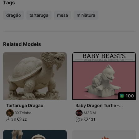
Tags
dragão
tartaruga
mesa
miniatura
Related Models
100
Tartaruga Dragão
Baby Dragon Turtle -
Tabletop Miniature
3XTcinho
M3DM
22
131
38
9

