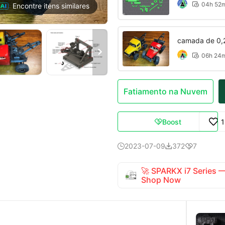
04h 52

Encontre itens similares
camada de 0,

06h 24

Fatiamento na Nuvem
Boost

2023-07-09
372
7



🚀 SPARKX i7 Series
Shop Now