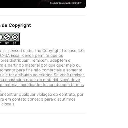
a de Copyright
k is licensed under the Copyright License 4.0.
-SA Essa licença permite que os
adores distribuam, remixem, adaptem e
m a partir do material por qualquer meio ou
somente para fins não comerciais e somente
 ele for atribuído ao criador. Se você remixar,
ou construir a partir do material, você deve
r o material modificado de acordo com termos
.
encontrar qualquer violação do contrato, por
tre em contato conosco para discutirmos
icionais.