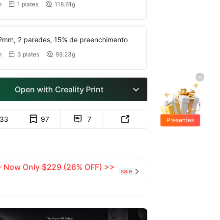
m
1 plates
118.61g


2mm, 2 paredes, 15% de preenchimento
m
3 plates
93.23g


Open with Creality Print

133
97
7


Presentes
Grátis
 — Now Only $229 (26% OFF) >>
sale
