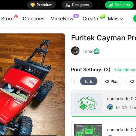

Premium

Designers
Bancada


AI
Store
Coleções
MakeNow
Creator
Mais

Furitek Cayman Pr
Tomo
Print Settings (3)
Adicionar

Tudo
K2 Plus
K2 
camada de 0,
02h 24

camada de 0,