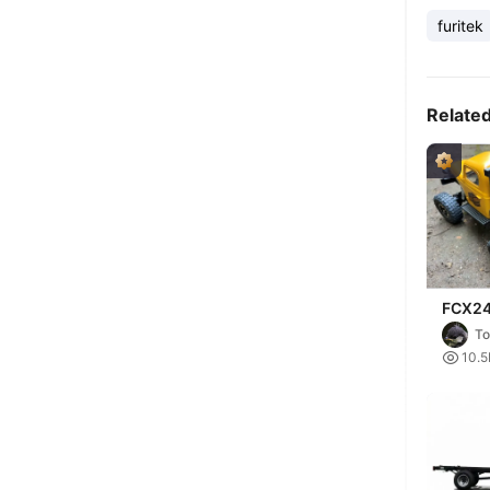
furitek
Relate
FCX24
Wreck
T

10.5