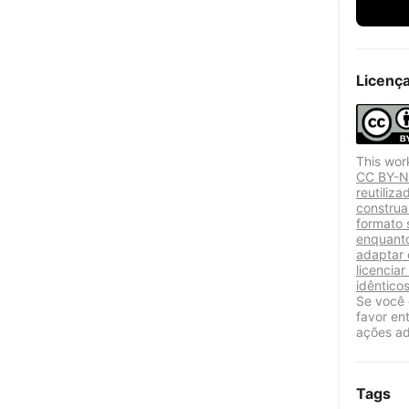
Licenç
This wor
CC BY-NC
reutiliz
construa
formato 
enquanto
adaptar 
licencia
idênticos
Se você 
favor en
ações ad
Tags