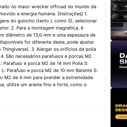
irado no maior wrecker offroad do mundo da
movido a energia humana. [Instruções] 1.
gens do guincho (tanto L como S), selecionar
ferior. 2. Para a montagem magnética, é
um diâmetro de 13,0 mm e uma espessura de
sponíveis for diferente deste, pode ajustar
Thingiverse). 3. Alargar os orifícios da polia
4. São necessários parafusos e porcas M2
 L: Parafuso e porca M2 de 14 mm Polia S:
 L: Parafuso e porca M2 de 10 mm Batente S:
so M2 de 4 mm para prender a extremidade
a, utilize um arame fino e forte, como o