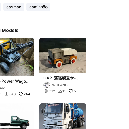
cayman
caminhão
d Models
CAR-驱逐舰重卡-开
 Power Wagon
拓者
WHEANG-
er Truck
omo

6
232
11

244
K
643
