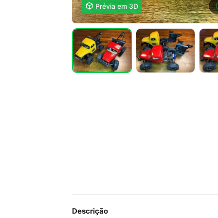

Prévia em 3D
Descrição