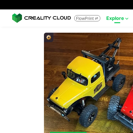
Explore
FlowPrint

