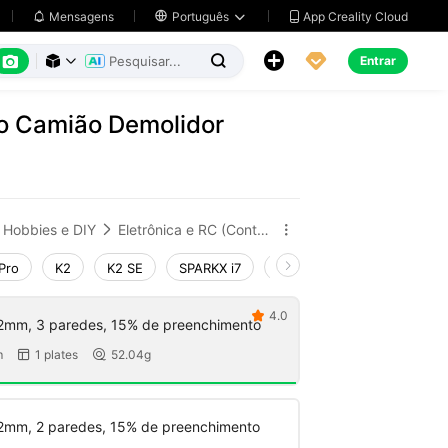
App Creality Cloud
Mensagens

Português






Entrar



o Camião Demolidor
Hobbies e DIY
Eletrônica e RC (Controle Remoto)


Pro
K2
K2 SE
SPARKX i7
Creality Hi
Ender-3 V4
4.0

2mm, 3 paredes, 15% de preenchimento
m
1 plates
52.04g


2mm, 2 paredes, 15% de preenchimento