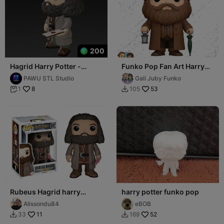
200
Hagrid Harry Potter -
Funko Pop Fan Art Harry
Funko Pop
Potter Rubeus Hagrid
PAWU STL Studio
Gali Juby Funko
8
53
1
105


Rubeus Hagrid harry
harry potter funko pop
potter
Alissondu84
eBOB
11
52
33
169

