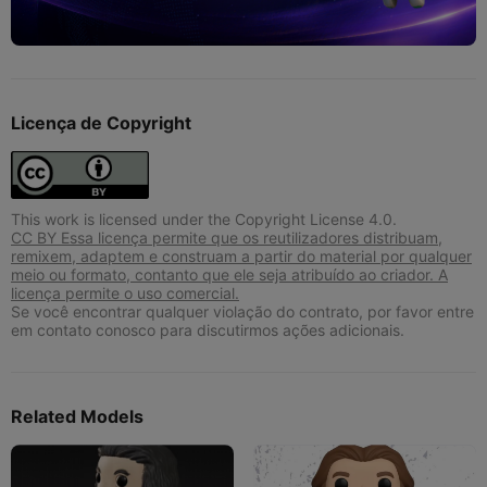
Licença de Copyright
This work is licensed under the Copyright License 4.0.
CC BY Essa licença permite que os reutilizadores distribuam,
remixem, adaptem e construam a partir do material por qualquer
meio ou formato, contanto que ele seja atribuído ao criador. A
licença permite o uso comercial.
Se você encontrar qualquer violação do contrato, por favor entre
em contato conosco para discutirmos ações adicionais.
Related Models