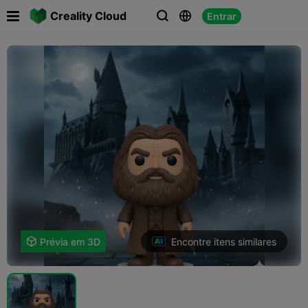

Creality Cloud
Entrar



Encontre itens similares

Prévia em 3D