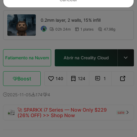
0.2mm layer, 2 walls, 15% infill
02h 24m
1 plates
47.98g



Fatiamento na Nuvem
Abrir na Creality Cloud

Boost
140
124
1



2025-11-05
174
4



🚀 SPARKX i7 Series — Now Only $229
sale

(26% OFF) >> Shop Now