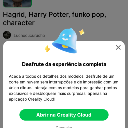
Hagrid, Harry Potter, funko pop,
character
Luchucucurucho

Print Settings (3)
Adicionar
Miniaturas
Personagens e Criaturas



Desfrute da experiência completa
Tudo
K2 Plus
K2 Pro
K2
K2 SE
SPARKX
Aceda a todos os detalhes dos modelos, desfrute de um
corte em nuvem sem interrupções e de impressão com um
0.2mm layer, 2 walls, 15% infill
único clique. Interaja com os modelos para ganhar pontos
Autor
02h 59m
1 plates
50.20g



exclusivos e desbloquear mais surpresas, apenas na
aplicação Creality Cloud!
Abrir na Creality Cloud
Scale to 250%
12h 10m
1 plates
377.44g



Cancelar