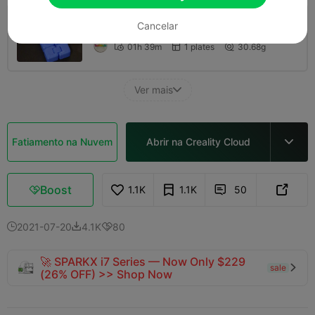
0.2mm layer, 2 walls, 15% infill
Cancelar
01h 39m
1 plates
30.68g



Ver mais

Fatiamento na Nuvem
Abrir na Creality Cloud

Boost
1.1K
1.1K
50



2021-07-20
4.1K
80



🚀 SPARKX i7 Series — Now Only $229
sale

(26% OFF) >> Shop Now