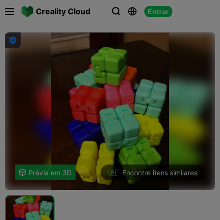

Creality Cloud
Entrar




Encontre itens similares

Prévia em 3D