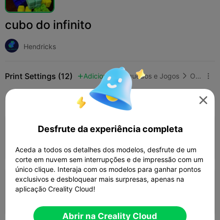
cubo do infinito
Hendricks
Print Settings (12)
Adicionar
Brinquedos e Jogos
Outro



Tudo
K2 Plus
K2 Pro
K2
K2 SE
SPARKX

4.6

Desfrute da experiência completa
0.2mm layer, 2 walls, 15% infill
01h 17m
1 plates
29.88g



Aceda a todos os detalhes dos modelos, desfrute de um
corte em nuvem sem interrupções e de impressão com um
único clique. Interaja com os modelos para ganhar pontos
4.0

exclusivos e desbloquear mais surpresas, apenas na
0.2mm layer, 2 walls, 10% infill
aplicação Creality Cloud!
01h 10m
1 plates
26.37g



Abrir na Creality Cloud