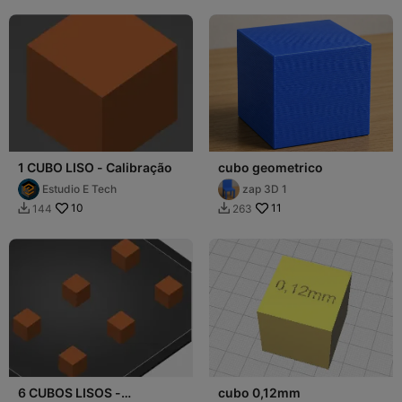
1 CUBO LISO - Calibração
cubo geometrico
Estudio E Tech
zap 3D 1
10
11
144
263


6 CUBOS LISOS -
cubo 0,12mm