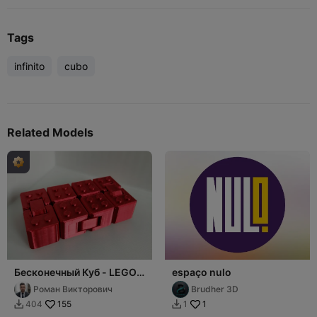
Tags
infinito
cubo
Related Models
Бесконечный Куб - LEGO
espaço nulo
SKIN
Роман Викторович
Brudher 3D
155
1
404
1

