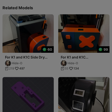
Related Models
60
99
For K1 and K1C Side Dry
For K1 and K1C
Filament Box with Spool
SideDryFilamentBox with
Hide-O
Hide-O
Version 2
Spool PowerUpVersion
497
134
219
55

