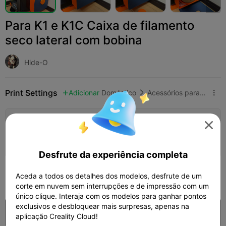
Para K1 e K1C Caixa de filamento
seco lateral com bobina
Hide-O
Print Settings
Adicionar
Doméstico
Acessórios para Eletrodomésticos



Adicionar configuração de impressão


Ganhar mais pontos
Desfrute da experiência completa
50
Aceda a todos os detalhes dos modelos, desfrute de um

corte em nuvem sem interrupções e de impressão com um
único clique. Interaja com os modelos para ganhar pontos
exclusivos e desbloquear mais surpresas, apenas na
Comprar
aplicação Creality Cloud!