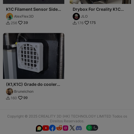
K1C Filament Sensor Side
Drybox For Creality K1C
Mount - Optimized for
(caja de filamento o
AlexFlex3D
JLO
Dryer Box 2.0
porarrollos)
39
175
256
176


(K1,K1C) Grade do cooler
trazeiro K1 e K1C
Bruneichon
99
160

Copyright © 2025 CREALITY 3D (HK) TECHNOLOGY LIMITED Todos os
Direitos Reservados.





