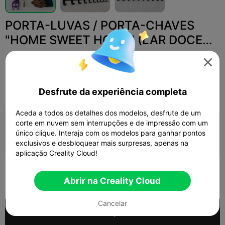
PORTA-LUVAS / PORTA-CHAVES
"HOME SWEET HOME" (LAR DOCE
LAR)
Volumen 3D

Desfrute da experiência completa
Print Settings
Adicionar
Doméstico
Decorações e Ornamentos para Casa



Aceda a todos os detalhes dos modelos, desfrute de um
corte em nuvem sem interrupções e de impressão com um
Adicionar configuração de impressão

único clique. Interaja com os modelos para ganhar pontos
Ganhar mais pontos
exclusivos e desbloquear mais surpresas, apenas na
aplicação Creality Cloud!
250

Abrir na Creality Cloud
Cancelar
Comprar