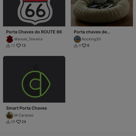
Porta Chaves do ROUTE 66
Porta chaves de
travesseiro
Manuel_Teixeira
Rocking3D
13
6
13
9


Smart Porta Chaves
M Cardoso
24
26
