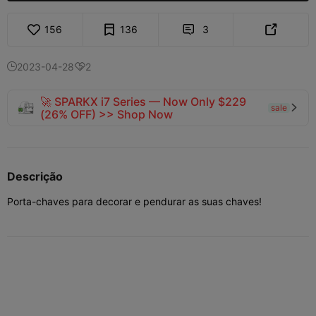
156
136
3


2023-04-28
2


🚀 SPARKX i7 Series — Now Only $229
sale

(26% OFF) >> Shop Now
Descrição
Porta-chaves para decorar e pendurar as suas chaves!