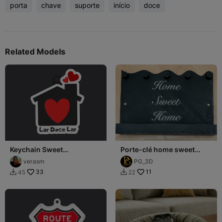
porta
chave
suporte
início
doce
Related Models
Keychain Sweet
Porte-clé home sweet
Decoration "Lar Doce Lar"
home
verasm
PG_3D
33
11
45
22

