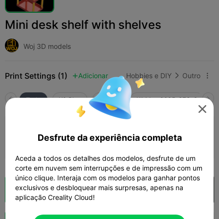
Mini desk shelf with shelves
Woj 3D models
Print Settings (1)
Adicionar
Hobbies e DIY
Outro



Tudo
K2 Plus
K2 Pro
K1 Max 2025_CFS-C
K

0.08mm layer, 2 walls, 15% infill
Desfrute da experiência completa
Autor
14h 01m
2 plates
284.34g



Aceda a todos os detalhes dos modelos, desfrute de um
corte em nuvem sem interrupções e de impressão com um
único clique. Interaja com os modelos para ganhar pontos
exclusivos e desbloquear mais surpresas, apenas na
Fatiamento na Nuvem
Abrir na Creality Cloud

aplicação Creality Cloud!