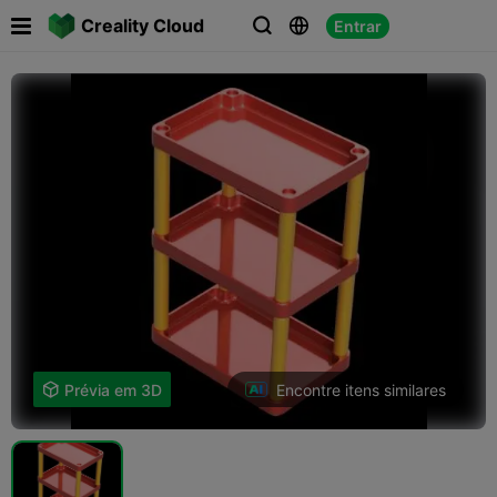

Creality Cloud
Entrar



Encontre itens similares

Prévia em 3D