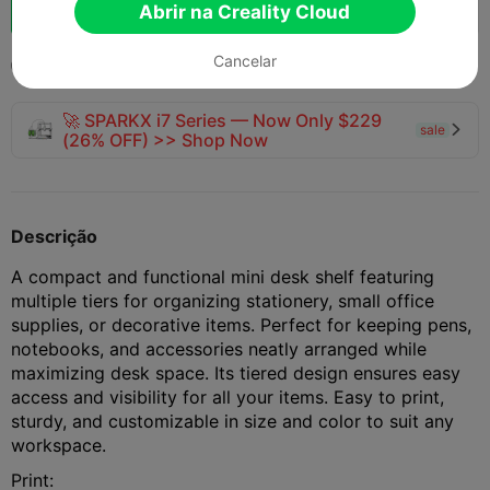
Boost
142
166
3



Abrir na Creality Cloud
Cancelar
2025-09-15
229
13



🚀 SPARKX i7 Series — Now Only $229
sale

(26% OFF) >> Shop Now
Descrição
A compact and functional mini desk shelf featuring
multiple tiers for organizing stationery, small office
supplies, or decorative items. Perfect for keeping pens,
notebooks, and accessories neatly arranged while
maximizing desk space. Its tiered design ensures easy
access and visibility for all your items. Easy to print,
sturdy, and customizable in size and color to suit any
workspace.
Print: