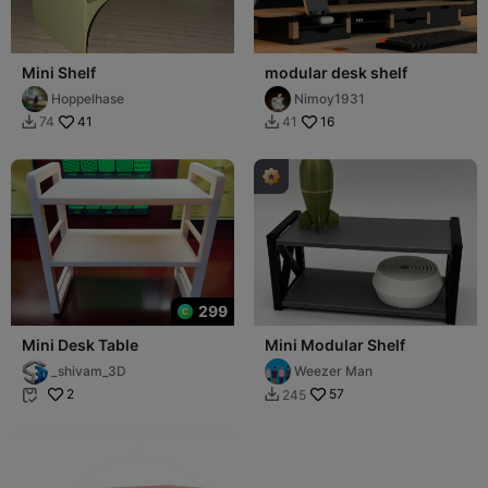
Mini Shelf
modular desk shelf
Hoppelhase
Nimoy1931
41
16
74
41


299
Mini Desk Table
Mini Modular Shelf
_shivam_3D
Weezer Man
2
57
245

