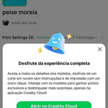
peixe moreia
ismail akif yücel
Print Settings (5)
Adicionar
Miniaturas
Personagens e Criaturas



Tudo
K2 Plus
K2 Pro
K2
K2 SE
SPARKX

4.3

Desfrute da experiência completa
0.2mm layer, 2 walls, 15% infill
58m 53s
1 plates
15.53g



Aceda a todos os detalhes dos modelos, desfrute de um
corte em nuvem sem interrupções e de impressão com um
único clique. Interaja com os modelos para ganhar pontos
exclusivos e desbloquear mais surpresas, apenas na
0.2mm layer, 3 walls, 15% infill
aplicação Creality Cloud!
06h 35m
4 plates
113.33g



Abrir na Creality Cloud