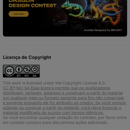
Licença de Copyright
This work is licensed under the Copyright License 4.0.
CC BY-NC-SA Essa licença permite que os reutilizadores
distribuam, remixem, adaptem e construam a partir do material
por qualquer meio ou formato somente para fins não comerciais
e somente enquanto ele for atribuído ao criador. Se você remixar,
adaptar ou construir a partir do material, você deve licenciar o
material modificado de acordo com termos idênticos.
Se você encontrar qualquer violação do contrato, por favor entre
em contato conosco para discutirmos ações adicionais.