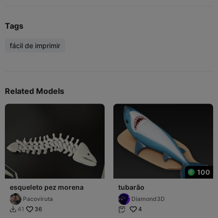
Tags
fácil de imprimir
Related Models
100
esqueleto pez morena
tubarão
Pacoviruta
Diamond3D
36
4
41

