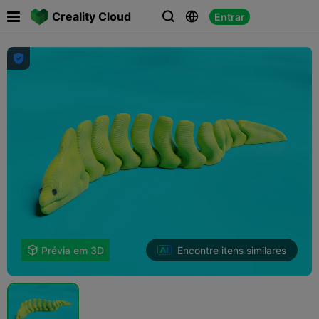

Creality Cloud
Entrar




Encontre itens similares

Prévia em 3D