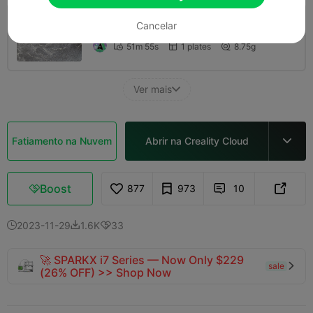
0.2mm layer, 2 walls, 11% infill
Cancelar
51m 55s
1 plates
8.75g



Ver mais

Fatiamento na Nuvem
Abrir na Creality Cloud

Boost
877
973
10



2023-11-29
1.6K
33



🚀 SPARKX i7 Series — Now Only $229
sale

(26% OFF) >> Shop Now