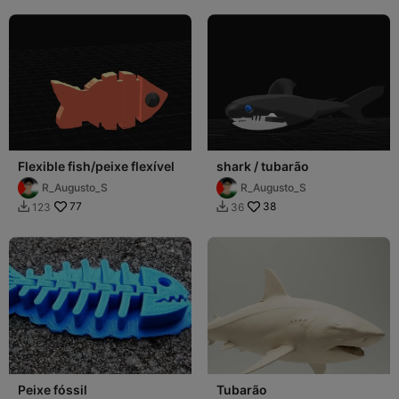
Flexible fish/peixe flexível
shark / tubarão
R_Augusto_S
R_Augusto_S
77
38
123
36


Peixe fóssil
Tubarão