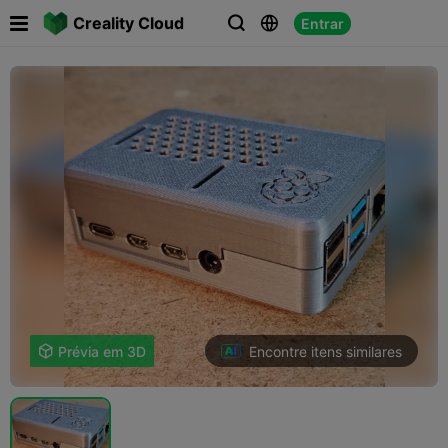

Creality Cloud
Entrar



Encontre itens similares

Prévia em 3D