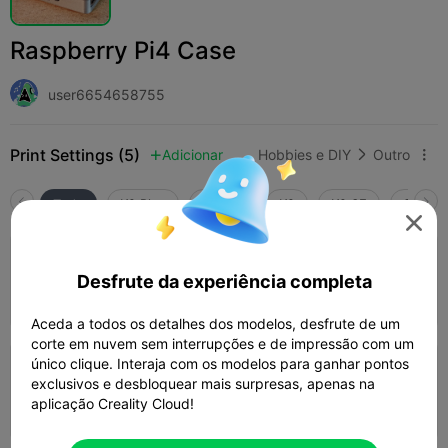
Raspberry Pi4 Case
user6654658755
Print Settings (5)
Adicionar
Hobbies e DIY
Outro



Tudo
K2 Plus
K2 Pro
K2
K2 SE
SPARKX

5.0

0.2mm layer, 2 walls, 15% infill
Desfrute da experiência completa
01h 42m
1 plates
38.86g



Aceda a todos os detalhes dos modelos, desfrute de um
corte em nuvem sem interrupções e de impressão com um
único clique. Interaja com os modelos para ganhar pontos
0.2mm layer, 2 walls, 15% infill PLA
exclusivos e desbloquear mais surpresas, apenas na
aplicação Creality Cloud!
01h 41m
1 plates
39.17g


