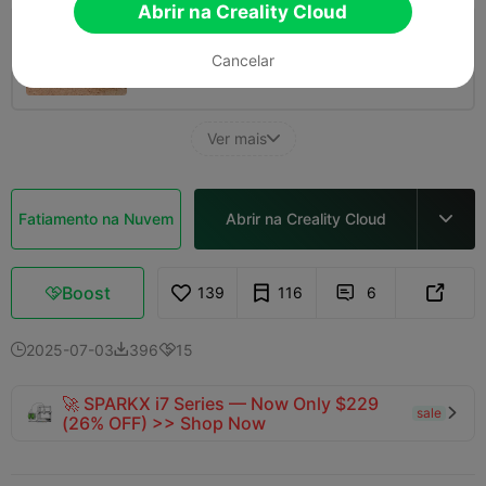
Abrir na Creality Cloud
0.2mm layer, 2 walls, 15% infill
Cancelar
01h 37m
1 plates
39.31g



Ver mais

Fatiamento na Nuvem
Abrir na Creality Cloud

Boost
139
116
6



2025-07-03
396
15



🚀 SPARKX i7 Series — Now Only $229
sale

(26% OFF) >> Shop Now