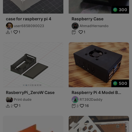
300
case for raspberry pi 4
Raspberry Case
user6858090023
AhmadHernando
1
1
1


500
RasberryPi_ZeroW Case
Raspberry Pi 4 Model B
Case
Print dude
RT392Daddy
1
16
2
3

