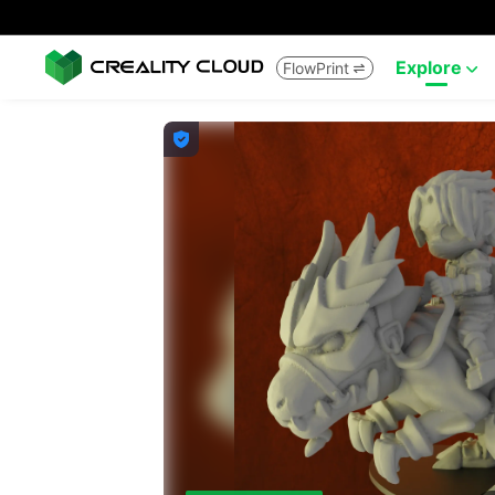
Explore
FlowPrint


