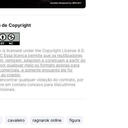
a de Copyright
k is licensed under the Copyright License 4.0.
 Essa licença permite que os reutilizadores
am, remixem, adaptem e construam a partir do
 por qualquer meio ou formato apenas para
 comerciais, e somente enquanto ele for
 ao criador.
encontrar qualquer violação do contrato, por
tre em contato conosco para discutirmos
icionais.
cavaleiro
ragnarok online
figura