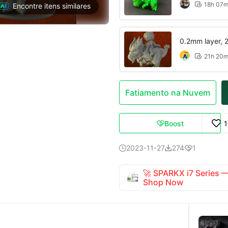
18h 07

Encontre itens similares
0.2mm layer, 2 
21h 20

Fatiamento na Nuvem
Boost

2023-11-27
274
1



🚀 SPARKX i7 Series
Shop Now