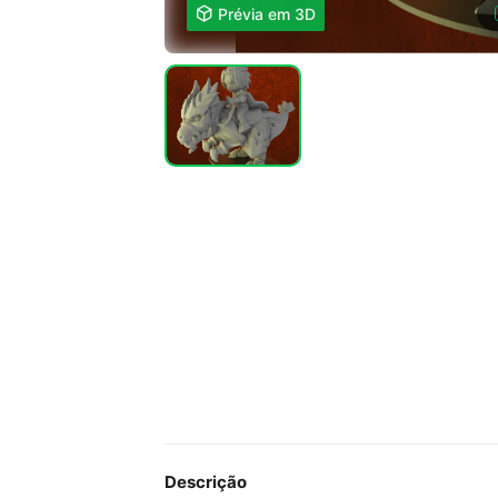

Prévia em 3D
Descrição