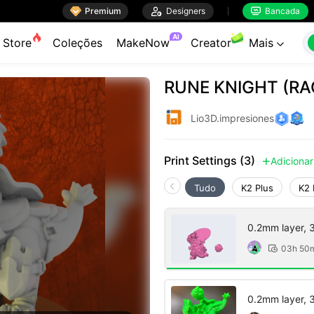

Premium

Designers
Bancada


AI
Store
Coleções
MakeNow
Creator
Mais

RUNE KNIGHT (R
Lio3D.impresiones
Print Settings (3)
Adicionar

Tudo
K2 Plus
K2 
0.2mm layer, 3 
03h 50

0.2mm layer, 3 