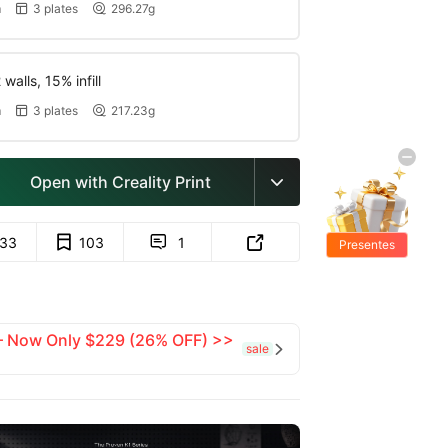
m
3 plates
296.27g


walls, 15% infill
m
3 plates
217.23g


Open with Creality Print

133
103
1


Presentes
Grátis
 — Now Only $229 (26% OFF) >>
sale
