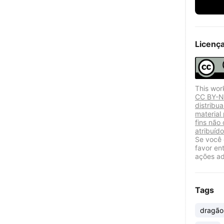
Licenç
This wor
CC BY-NC
distribu
material
fins não
atribuído
Se você 
favor en
ações ad
Tags
dragão