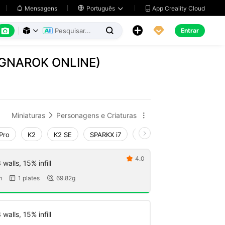
App Creality Cloud
Mensagens

Português






Entrar



AGNAROK ONLINE)
Miniaturas
Personagens e Criaturas


Pro
K2
K2 SE
SPARKX i7
Creality Hi
Ender-3 V4
4.0

walls, 15% infill
m
1 plates
69.82g


walls, 15% infill