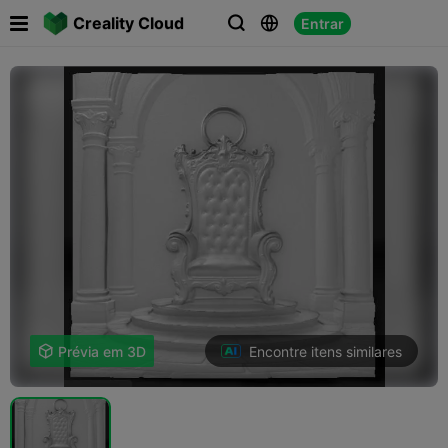

Creality Cloud
Entrar



Encontre itens similares

Prévia em 3D