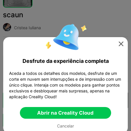
scaun
Cristea Iuliana

Print Settings
Adicionar
Arte e Design
Outro



Desfrute da experiência completa
Adicionar configuração de impressão

Ganhar mais pontos
Aceda a todos os detalhes dos modelos, desfrute de um
corte em nuvem sem interrupções e de impressão com um
único clique. Interaja com os modelos para ganhar pontos
exclusivos e desbloquear mais surpresas, apenas na
aplicação Creality Cloud!
Fatiamento na Nuvem
Abrir na Creality Cloud

Abrir na Creality Cloud
Boost
135
1



Cancelar