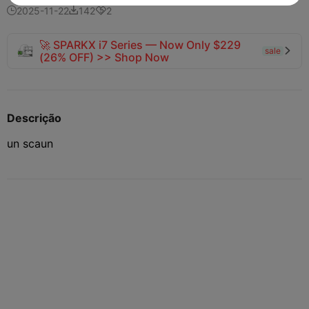
2025-11-22
142
2



🚀 SPARKX i7 Series — Now Only $229
sale

(26% OFF) >> Shop Now
Descrição
un scaun