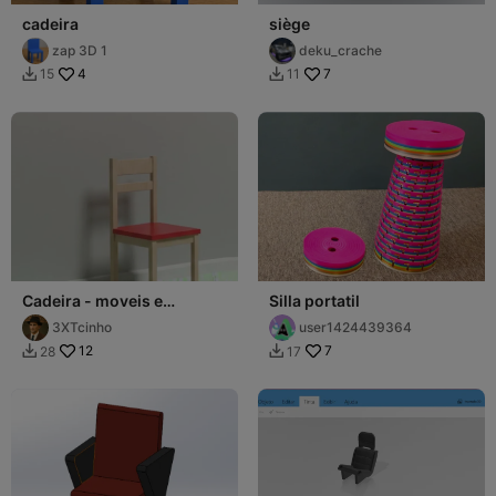
cadeira
siège
zap 3D 1
deku_crache
4
7
15
11


Cadeira - moveis e
Silla portatil
eletrodomésticos
3XTcinho
user1424439364
12
7
28
17

