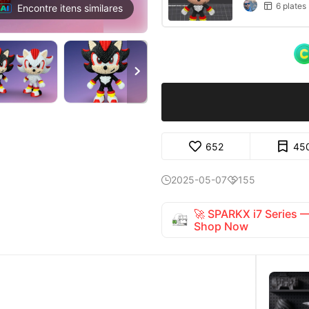
6 plates

Encontre itens similares

652
45
2025-05-07
155


🚀 SPARKX i7 Series
Shop Now