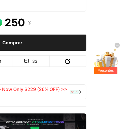
250

Comprar
0
33


Presentes
Grátis
 — Now Only $229 (26% OFF) >>
sale
