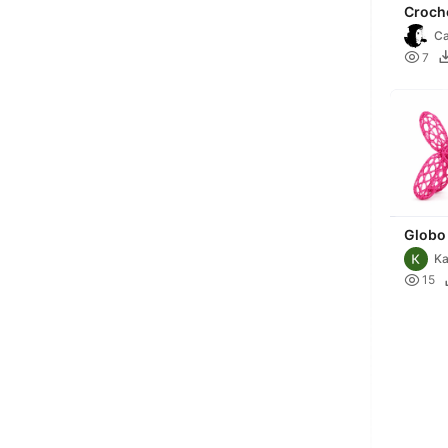
Croch
Ca

7
Globo
Ka

15