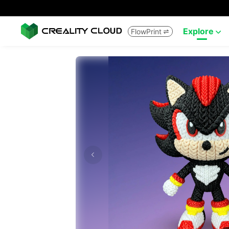
Explore
FlowPrint

