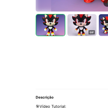
G
I
F
Descrição
🎯Vídeo Tutorial: