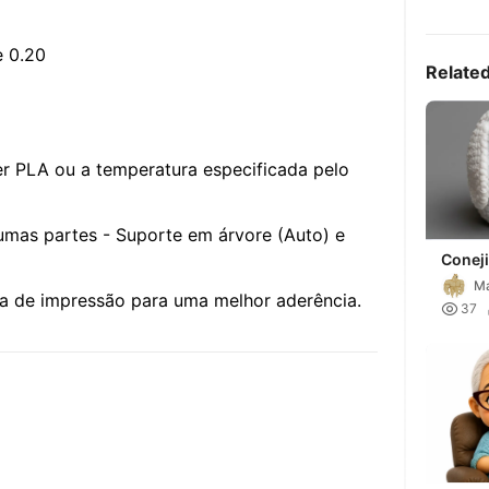
e 0.20
Relate
r PLA ou a temperatura especificada pelo
gumas partes - Suporte em árvore (Auto) e
Coneji
Multip
M
a de impressão para uma melhor aderência.

37