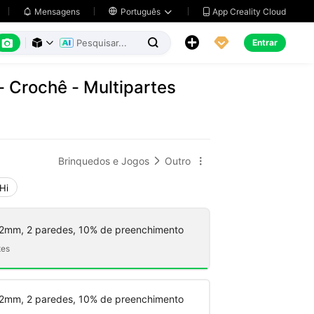
App Creality Cloud
Mensagens

Português






Entrar



- Crochê - Multipartes
Brinquedos e Jogos
Outro


 Hi
2mm, 2 paredes, 10% de preenchimento
tes
2mm, 2 paredes, 10% de preenchimento