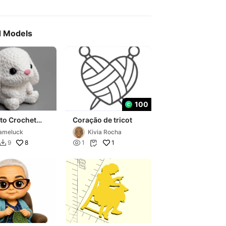
d Models
100
to Crochet
Coração de tricot
artes
ameluck
Kivia Rocha
8

1
9
1

