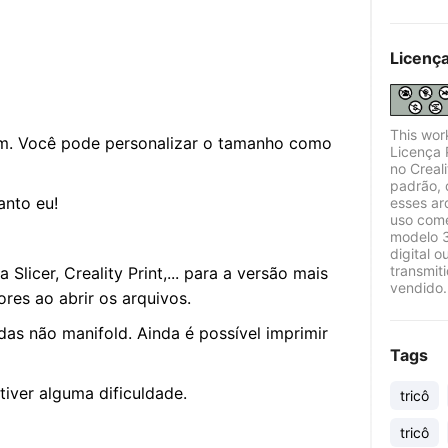
Licenç
This wor
. Você pode personalizar o tamanho como
Licença 
no Creal
padrão, 
anto eu!
esses ar
uso come
modelo 3
digital o
transmit
Slicer, Creality Print,... para a versão mais
vendido.
res ao abrir os arquivos.
das não manifold. Ainda é possível imprimir
Tags
iver alguma dificuldade.
tricô
tricô