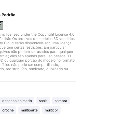
a Padrão
k is licensed under the Copyright License 4.0.
Padrão Os arquivos de modelos 3D vendidos
ity Cloud estão disponíveis sob uma licença
que tem certas restrições. Em particular,
quivos não podem ser usados para qualquer
rcial; eles são apenas para uso pessoal. O
D ou qualquer porção do modelo no formato
u físico não pode ser compartilhado,
ido, redistribuído, remixado, duplicado ou
desenho animado
sonic
sombra
crochê
multiparte
multicor