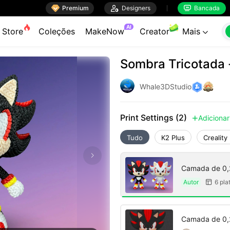

Premium

Designers
Bancada


AI
Store
Coleções
MakeNow
Creator
Mais

Sombra Tricotada 
Whale3DStudio
Print Settings (2)
Adicionar

Tudo
K2 Plus
Creality
Camada de 0,
Autor
6 pla

Camada de 0,