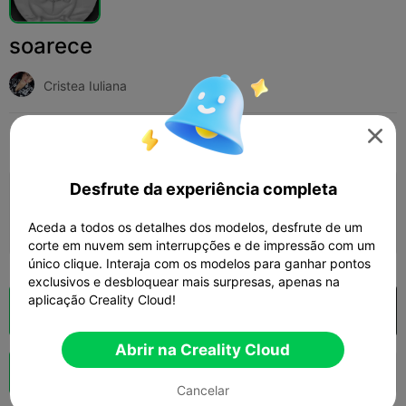
soarece
Cristea Iuliana

Print Settings
Adicionar
Arte e Design
Outro



Desfrute da experiência completa
Adicionar configuração de impressão

Ganhar mais pontos
Aceda a todos os detalhes dos modelos, desfrute de um
corte em nuvem sem interrupções e de impressão com um
único clique. Interaja com os modelos para ganhar pontos
exclusivos e desbloquear mais surpresas, apenas na
aplicação Creality Cloud!
Fatiamento na Nuvem
Abrir na Creality Cloud

Abrir na Creality Cloud
Boost
141
6



Cancelar