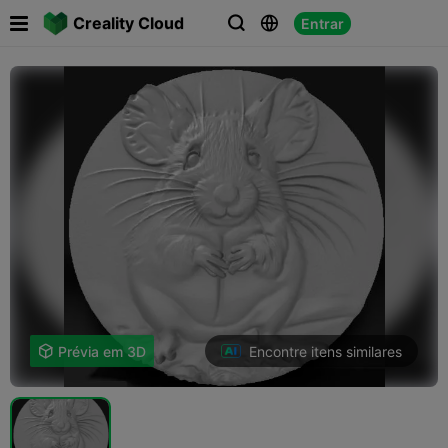

Creality Cloud
Entrar



Encontre itens similares

Prévia em 3D