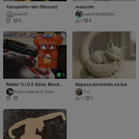
Xaropinho rato (Mouse)
mascote
Edlu3D
user5156668554
3
5
5


1
Ratito^3 / 0.5 Série: Block-
Raposa dormindo na lua
Beasts (Chaveiro, Imã, ...)
Pedro Gabriel N. Silva
T.C.
7
17

