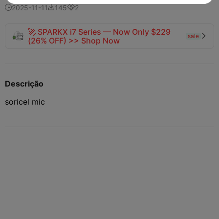
2025-11-11
145
2



🚀 SPARKX i7 Series — Now Only $229
sale

(26% OFF) >> Shop Now
Descrição
soricel mic