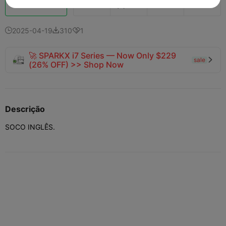
Boost
138
158
2



2025-04-19
310
1



🚀 SPARKX i7 Series — Now Only $229
sale

(26% OFF) >> Shop Now
Descrição
SOCO INGLÊS.