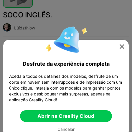
SOCO INGLÊS.
Lüídzthiow
Print Settings (1)
Adicionar
Moda
Acessórios Pessoais




Tudo
K2 Plus
K2 Pro
K2
K2 SE
SPARKX
Desfrute da experiência completa
Aceda a todos os detalhes dos modelos, desfrute de um
0.2mm layer, 2 walls, 15% infill
corte em nuvem sem interrupções e de impressão com um
44m 45s
1 plates
26.77g



único clique. Interaja com os modelos para ganhar pontos
exclusivos e desbloquear mais surpresas, apenas na
aplicação Creality Cloud!
Fatiamento na Nuvem
Abrir na Creality Cloud

Abrir na Creality Cloud
Cancelar