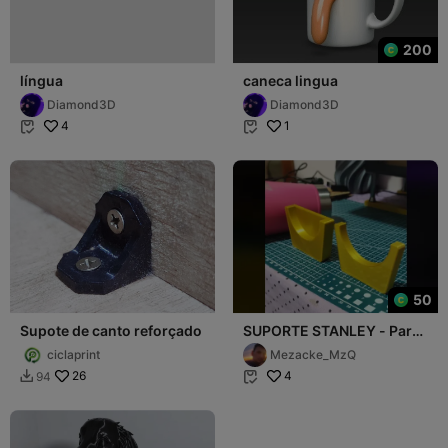
200
língua
caneca lingua
Diamond3D
Diamond3D
4
1


50
Supote de canto reforçado
SUPORTE STANLEY - Para
gravação de copos Stanley
ciclaprint
Mezacke_MzQ
26
4
94

