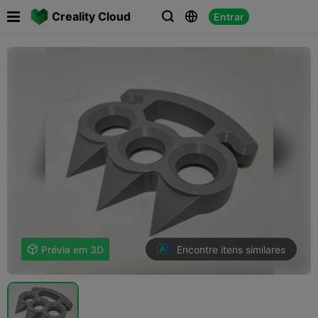

Creality Cloud
Entrar



Encontre itens similares

Prévia em 3D