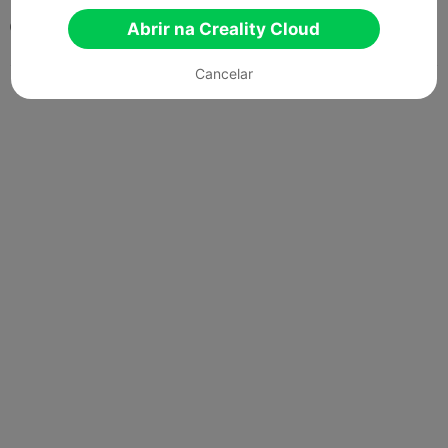
0
Abrir na Creality Cloud

Cancelar