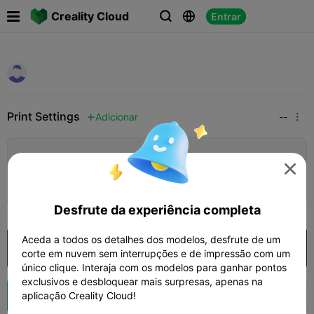

Creality Cloud
Entrar



Print Settings
Adicionar
--


Adicionar configuração de impressão


Ganhar mais pontos
Desfrute da experiência completa
Aceda a todos os detalhes dos modelos, desfrute de um
Abrir na Creality Cloud
corte em nuvem sem interrupções e de impressão com um
único clique. Interaja com os modelos para ganhar pontos
exclusivos e desbloquear mais surpresas, apenas na
Boost
aplicação Creality Cloud!


