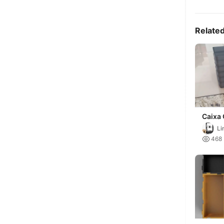
Relate
Caixa
- Empi
Li
Escal

468
Vaso)