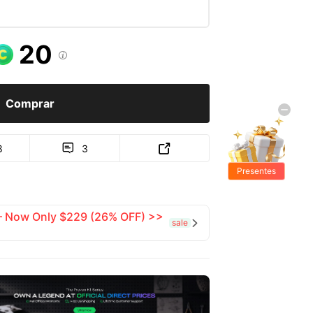
20

Comprar
8
3


Presentes
Grátis
 — Now Only $229 (26% OFF) >>
sale
