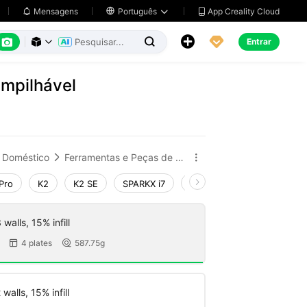
App Creality Cloud
Mensagens

Português






Entrar



empilhável
Doméstico
Ferramentas e Peças de Reposição


Pro
K2
K2 SE
SPARKX i7
Creality Hi
Ender-3 V4
walls, 15% infill
4 plates
587.75g


walls, 15% infill