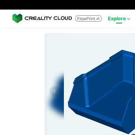
Explore
FlowPrint

