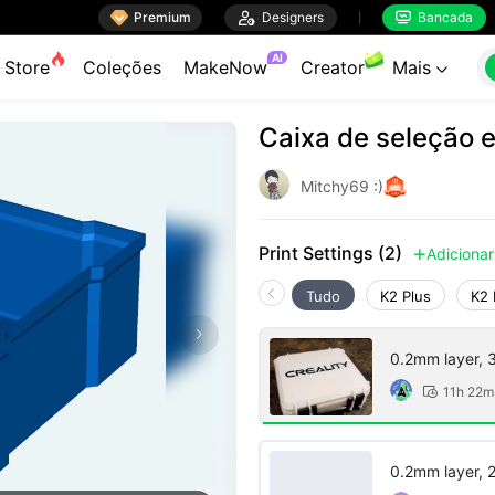

Premium

Designers
Bancada


AI
Store
Coleções
MakeNow
Creator
Mais

Caixa de seleção 
Mitchy69 :)
Print Settings (2)
Adicionar

Tudo
K2 Plus
K2 
0.2mm layer, 3 
11h 22m

0.2mm layer, 2 