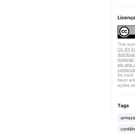
Licenç
This wor
CC BY Es
distribu
material
ele seja 
comercia
Se você 
favor en
ações ad
Tags
armaz
contêin