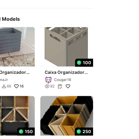
d Models
100
 Organizadora
Caixa Organizadora
lhável e
de Pilhas
maJr
Cougar16
onável (Modo
16

66
82


150
250