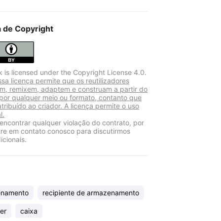
a de Copyright
k is licensed under the Copyright License 4.0.
sa licença permite que os reutilizadores
am, remixem, adaptem e construam a partir do
 por qualquer meio ou formato, contanto que
atribuído ao criador. A licença permite o uso
l.
encontrar qualquer violação do contrato, por
tre em contato conosco para discutirmos
icionais.
enamento
recipiente de armazenamento
er
caixa