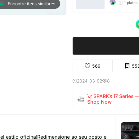
1 plates

Encontre itens similares
569
55
2024-03-02
8


🚀 SPARKX i7 Series
Shop Now
 estilo oficina!
Redimensione ao seu gosto e