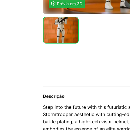

Prévia em 3D
Descrição
Step into the future with this futuristic
Stormtrooper aesthetic with cutting-edg
battle plating, a high-tech visor helmet, 
embodies the essence of an elite warrio