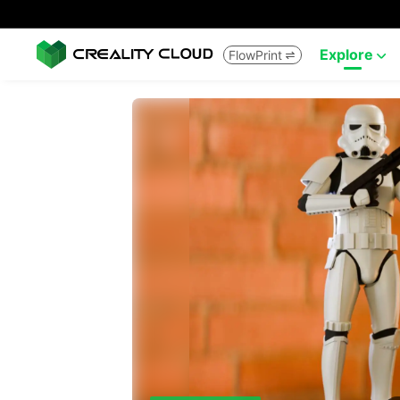
Explore
FlowPrint

