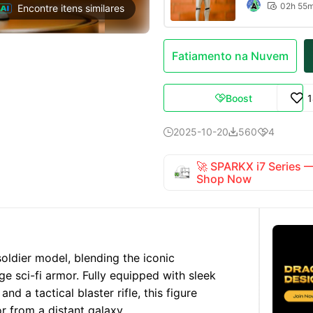
02h 55

Encontre itens similares
Fatiamento na Nuvem
Boost

2025-10-20
560
4



🚀 SPARKX i7 Series
Shop Now
 soldier model, blending the iconic
e sci-fi armor. Fully equipped with sleek
and a tactical blaster rifle, this figure
r from a distant galaxy.