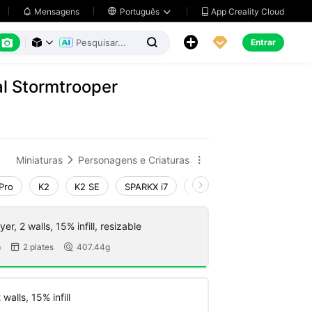
App Creality Cloud
Mensagens

Português






Entrar



al Stormtrooper
Miniaturas
Personagens e Criaturas


Pro
K2
K2 SE
SPARKX i7
Creality Hi
Ender-3 V4
r, 2 walls, 15% infill, resizable
m
2 plates
407.44g


walls, 15% infill