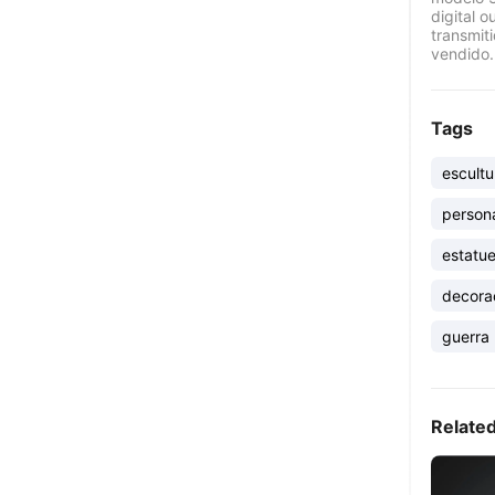
digital o
transmit
vendido.
Tags
escultu
person
estatu
decora
guerra 
Relate