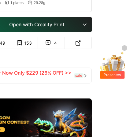
m
1 plates
29.28g


Open with Creality Print

149
153
4


 — Now Only $229 (26% OFF) >>
Presentes
sale

Grátis