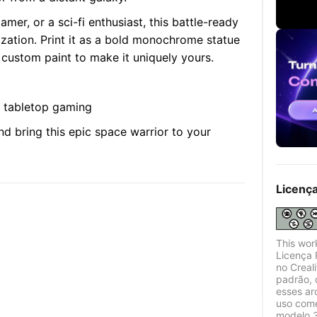
amer, or a sci-fi enthusiast, this battle-ready
mization. Print it as a bold monochrome statue
 custom paint to make it uniquely yours.
d tabletop gaming
and bring this epic space warrior to your
Licenç
This wor
Licença 
no Creal
padrão, 
esses ar
uso come
modelo 3