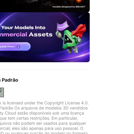
a Padrão
k is licensed under the Copyright License 4.0.
Padrão Os arquivos de modelos 3D vendidos
ity Cloud estão disponíveis sob uma licença
que tem certas restrições. Em particular,
quivos não podem ser usados para qualquer
rcial; eles são apenas para uso pessoal. O
D ou qualquer porção do modelo no formato