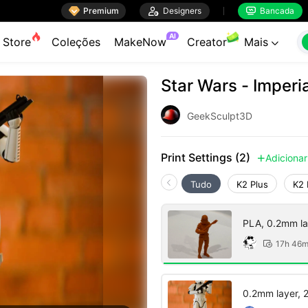

Premium

Designers
Bancada


AI
Store
Coleções
MakeNow
Creator
Mais

Star Wars - Imperi
GeekSculpt3D
Print Settings (2)
Adicionar

Tudo
K2 Plus
K2 
PLA, 0.2mm laye
17h 46

0.2mm layer, 2 