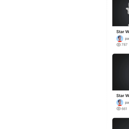
Star W
Storm
pa

787
Star W
Storm
pa

661