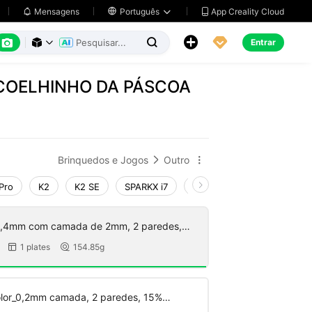
App Creality Cloud
Mensagens

Português






Entrar



 COELHINHO DA PÁSCOA
Brinquedos e Jogos
Outro


Pro
K2
K2 SE
SPARKX i7
Creality Hi
Ender-3 V4
 0,4mm com camada de 2mm, 2 paredes,
mento sem suporte
1 plates
154.85g


olor_0,2mm camada, 2 paredes, 15%
o