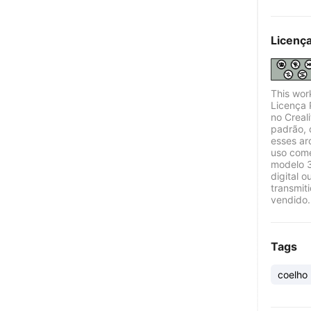
Licenç
This wor
Licença 
no Creal
padrão, 
esses ar
uso come
modelo 3
digital o
transmit
vendido.
Tags
coelho