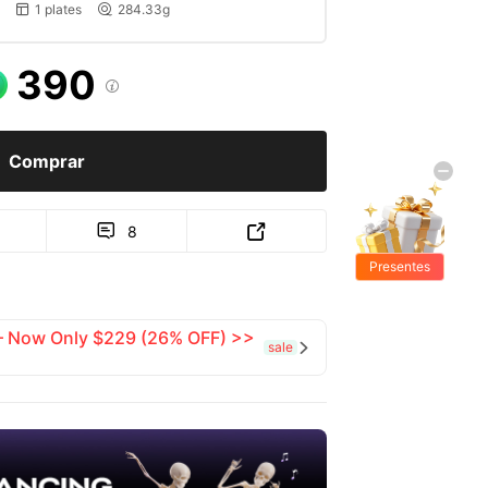
1 plates
284.33g


390

Comprar
8


Presentes
Grátis
 — Now Only $229 (26% OFF) >>
sale
