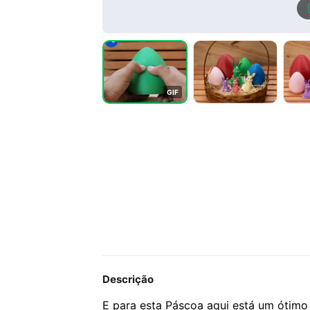
G
I
F
Descrição
E para esta Páscoa aqui está um ótimo 