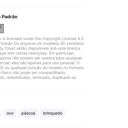
a Padrão
k is licensed under the Copyright License 4.0.
Padrão Os arquivos de modelos 3D vendidos
ity Cloud estão disponíveis sob uma licença
que tem certas restrições. Em particular,
quivos não podem ser usados para qualquer
rcial; eles são apenas para uso pessoal. O
D ou qualquer porção do modelo no formato
u físico não pode ser compartilhado,
ido, redistribuído, remixado, duplicado ou
ovo
páscoa
brinquedo