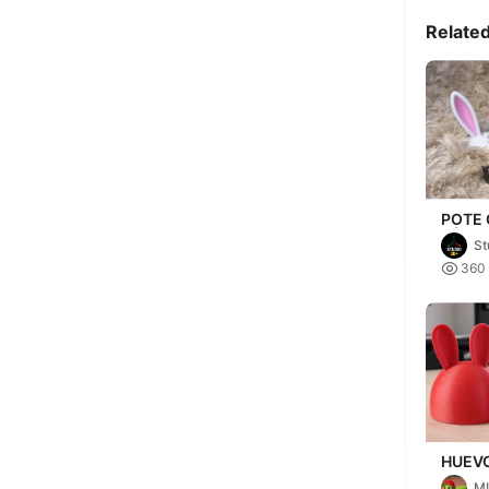
Relate
POTE 
PÁSCO
St
COEL

360
HUEVO
ROSA
M