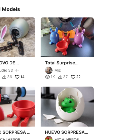
d Models
OVO DE
Total Surprise
A ORELHA DE
Easter Egg.
udio 3D -I-
MjD
HO
14

22
36
1K
37


 SORPRESA A
HUEVO SORPRESA
CA FLEXY
PASCUA ( PARA
ICHI HEROE
MICHI HEROE