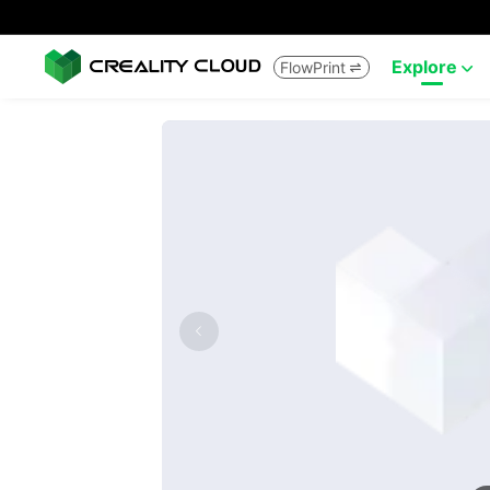
Explore
FlowPrint

