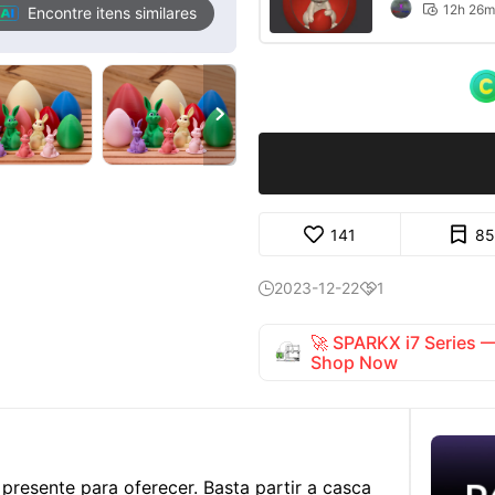
12h 26m

Encontre itens similares

141
85
2023-12-22
1


🚀 SPARKX i7 Series
Shop Now
presente para oferecer. Basta partir a casca