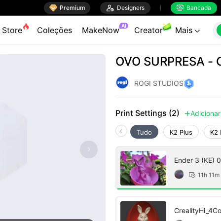

Premium

Designers
Bancada


AI
Store
Coleções
MakeNow
Creator
Mais

OVO SURPRESA -
ROGI STUDIOS
Print Settings (2)
Adicionar

Tudo
K2 Plus
K2 
Ender 3 (KE)
15% preenchi
11h 11m

CrealityHi_4C
preenchiment