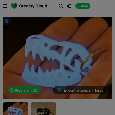

Creality Cloud
Entrar




Encontre itens similares

Prévia em 3D