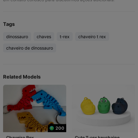
Tags
dinossauro
chaves
t-rex
chaveiro t rex
chaveiro de dinossauro
Related Models
200
Chaveiro Rex
Cute T-rex keychaine