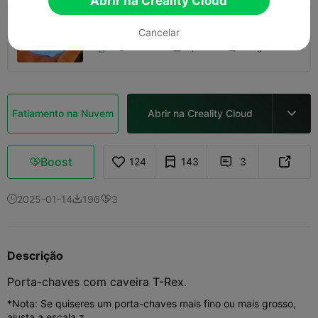
Abrir na Creality Cloud
0.2mm layer, 2 walls, 15% infill
Cancelar
10m 35s
1 plates
3.82g



Fatiamento na Nuvem
Abrir na Creality Cloud

Boost
124
143
3



2025-01-14
196
3



Descrição
Porta-chaves com caveira T-Rex.
*Nota: Se quiseres um porta-chaves mais fino ou mais grosso,
ajusta a escala z.