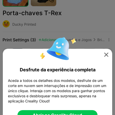
Porta-chaves T-Rex
Ducky Printed
Print Settings (3)
Adicionar
Brinquedos e Jogos
Brinquedos de Construção



Tudo
K2 Plus
K2 Pro
K2
K2 SE
SPARKX

0.2mm layer, 3 walls, 15 infill
Desfrute da experiência completa
09m 29s
1 plates


Aceda a todos os detalhes dos modelos, desfrute de um
corte em nuvem sem interrupções e de impressão com um
único clique. Interaja com os modelos para ganhar pontos
exclusivos e desbloquear mais surpresas, apenas na
0.2mm layer, 2 walls, 10% infill
aplicação Creality Cloud!
08m 11s
1 plates
3.44g


