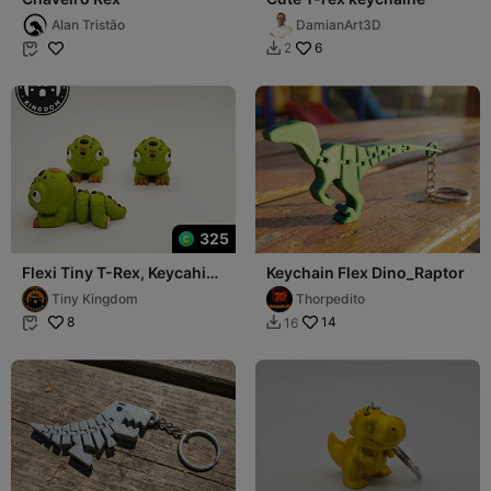
Alan Tristão
DamianArt3D
6
2


325
Flexi Tiny T-Rex, Keycahin
Keychain Flex Dino_Raptor
version and 3mf files
Tiny Kingdom
Thorpedito
included
8
14
16

