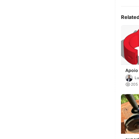
Relate
Apoio
furade
Lu
eira d

205