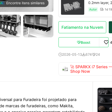
0.2mm layer, 2 
Encontre itens similares
Autor
1d 1

Fatiamento na Nuvem
Boost

2026-05-13
674
24



🚀 SPARKX i7 Series
Shop Now
versal para Furadeira foi projetado para
 de marcas de furadeiras, como Makita,