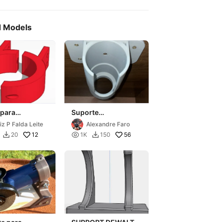
d Models
 para
Suporte
ira/parafusad
Parafusadeira 20v
iz P Falda Leite
Alexandre Faro
e mesa
12

56
20
1K
150

