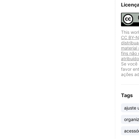
Licenç
This wor
CC BY-NC
distribu
material
fins não
atribuído
Se você 
favor en
ações ad
Tags
ajuste 
organi
acessór