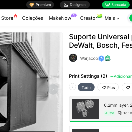

Premium

Designers
Bancada


AI
Store
Coleções
MakeNow
Creator
Mais

Suporte Universal 
DeWalt, Bosch, Fes
Warjacob
Print Settings (2)
Adicionar

Tudo
K2 Plus
K2 
0.2mm layer, 2 
Autor
1d 1
