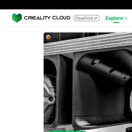
Explore
FlowPrint

