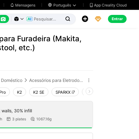
App Creality Cloud
Mensagens

Português






Entrar



para Furadeira (Makita,
tool, etc.)
Doméstico
Acessórios para Eletrodomésticos


Pro
K2
K2 SE
SPARKX i7
Creality Hi
Ender-3 V4
walls, 30% infill
8h
3 plates
1067.16g

