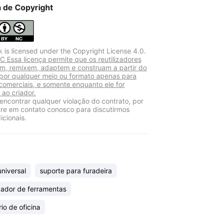
a de Copyright
k is licensed under the Copyright License 4.0.
 Essa licença permite que os reutilizadores
am, remixem, adaptem e construam a partir do
 por qualquer meio ou formato apenas para
 comerciais, e somente enquanto ele for
 ao criador.
encontrar qualquer violação do contrato, por
tre em contato conosco para discutirmos
icionais.
universal
suporte para furadeira
zador de ferramentas
io de oficina