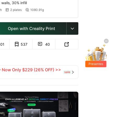
walls, 30% infill
9h
2 plates
1080.91g


Open with Creality Print

401
537
40


Presentes
 — Now Only $229 (26% OFF) >>
Grátis
sale
