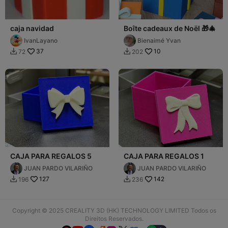
caja navidad
Boîte cadeaux de Noël 🎁🎄
IvanLayano
Bienaimé Yvan
37
10
72
202


CAJA PARA REGALOS 5
CAJA PARA REGALOS 1
JUAN PARDO VILARIÑO
JUAN PARDO VILARIÑO
127
142
196
236


Copyright © 2025 CREALITY 3D (HK) TECHNOLOGY LIMITED Todos os
Direitos Reservados.