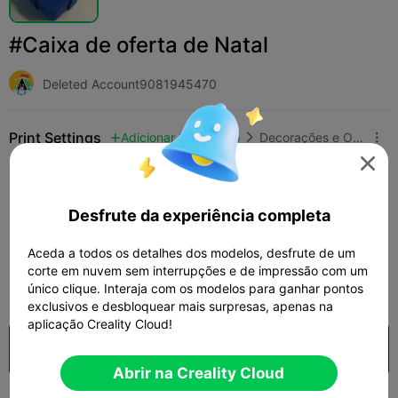
#Caixa de oferta de Natal
Deleted Account9081945470
Print Settings
Adicionar
Doméstico
Decorações e Ornamentos para Casa




Adicionar configuração de impressão

Desfrute da experiência completa
Ganhar mais pontos
Aceda a todos os detalhes dos modelos, desfrute de um
corte em nuvem sem interrupções e de impressão com um
5

único clique. Interaja com os modelos para ganhar pontos
exclusivos e desbloquear mais surpresas, apenas na
aplicação Creality Cloud!
Comprar
Abrir na Creality Cloud