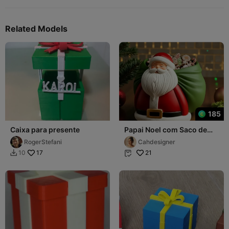
Related Models
185
Caixa para presente
Papai Noel com Saco de
Presentes - Organizador &
RogerStefani
Cahdesigner
Bowl Natali
17
21
10

