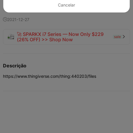
141
67
7


Cancelar
2021-12-27

🚀 SPARKX i7 Series — Now Only $229
sale

(26% OFF) >> Shop Now
Descrição
https://www.thingiverse.com/thing:440203/files