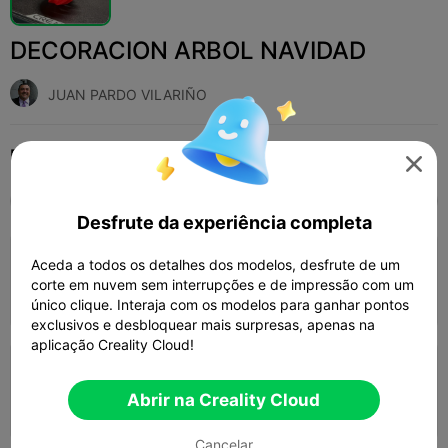
DECORACION ARBOL NAVIDAD
JUAN PARDO VILARIÑO
Print Settings (3)
Adicionar
Doméstico
Decorações e Ornamentos para Casa




Tudo
K2 Plus
K2 Pro
K2
K2 SE
SPARKX
Desfrute da experiência completa
0.2mm layer, 2 walls, 15% infill
Aceda a todos os detalhes dos modelos, desfrute de um
corte em nuvem sem interrupções e de impressão com um
44m 12s
1 plates
5.38g



único clique. Interaja com os modelos para ganhar pontos
exclusivos e desbloquear mais surpresas, apenas na
aplicação Creality Cloud!
0.2mm layer, 2 walls, 15% infill
Abrir na Creality Cloud
42m 14s
1 plates
5.47g



Cancelar