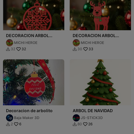
DECORACION ARBOL
DECORACION ARBOL
NAVIDAD
NAVIDAD
MICHI HEROE
MICHI HEROE
32
33
32
30


Decoracion de arbolito
ARBOL DE NAVIDAD
Baja Maker 3D
JS-STICK3D
6
26
2
80

