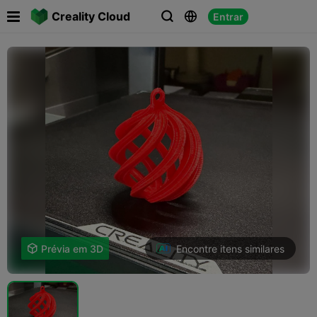

Creality Cloud
Entrar



Encontre itens similares

Prévia em 3D