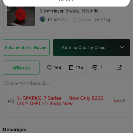
0.2mm layer, 2 walls, 15% infill
43m 31s
1 plates
5.32g



Fatiamento na Nuvem
Abrir na Creality Cloud

Boost
164
134
1



2025-11-14
280
5



🚀 SPARKX i7 Series — Now Only $229
sale

(26% OFF) >> Shop Now
Descrição