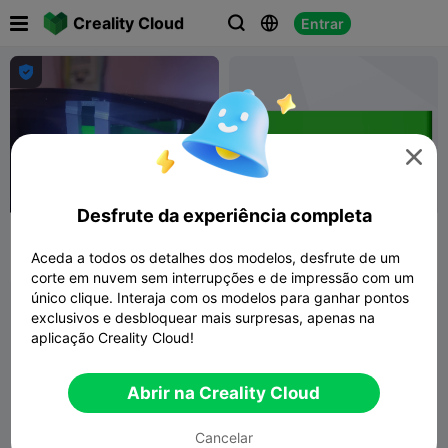

Creality Cloud
Entrar





Desfrute da experiência completa
Grampo de bobina de
Fixação
filamento Creality CFS
Aceda a todos os detalhes dos modelos, desfrute de um
SPOKOYNIY7
148
user4314719597
295
1


corte em nuvem sem interrupções e de impressão com um
único clique. Interaja com os modelos para ganhar pontos
exclusivos e desbloquear mais surpresas, apenas na
aplicação Creality Cloud!
Abrir na Creality Cloud
Cancelar