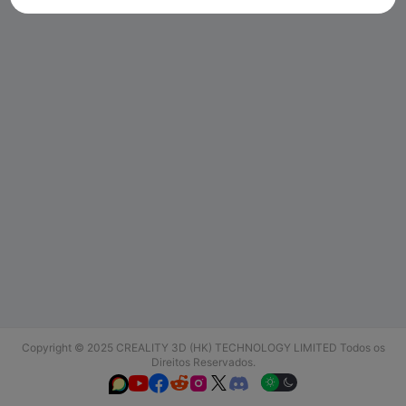
Copyright © 2025 CREALITY 3D (HK) TECHNOLOGY LIMITED Todos os
Direitos Reservados.





