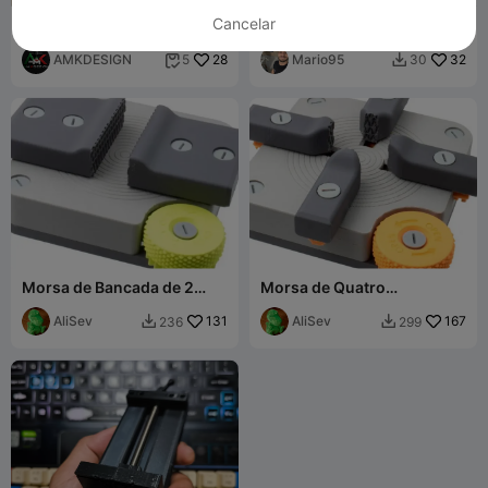
Cancelar
Morsa de Bancada IV
Morsa da banco
AMKDESIGN
28
Mario95
32
5
30


Morsa de Bancada de 2
Morsa de Quatro
Mandíbulas
Mandíbulas para Bancada
AliSev
131
AliSev
167
236
299

