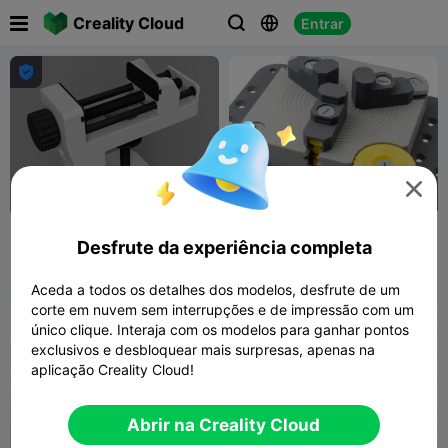

Creality Cloud
Entrar





Torno de fixação -
Morsa de Bancada de Três
Desfrute da experiência completa
Totalmente imprimível em
Mandíbulas
3D
MuskokaRe
3.3K
AliSev
377
6.1K
645


search
Aceda a todos os detalhes dos modelos, desfrute de um
corte em nuvem sem interrupções e de impressão com um
único clique. Interaja com os modelos para ganhar pontos
exclusivos e desbloquear mais surpresas, apenas na
aplicação Creality Cloud!
Abrir na Creality Cloud
250