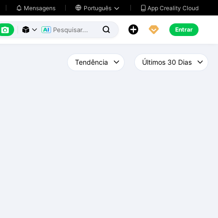
App Creality Cloud
Mensagens

Português






Entrar


