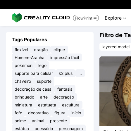
Explore
FlowPrint


Filtro de T
Tags Populares
layered model
flexível
dragão
clique
Homem-Aranha
impressão fácil
pokémon
lego
suporte para celular
k2 plus
...
chaveiro
suporte
decoração de casa
fantasia
brinquedo
arte
decoração
miniatura
estatueta
escultura
fofo
decorativo
figura
início
anime
animal
presente
estátua
acessório
personagem