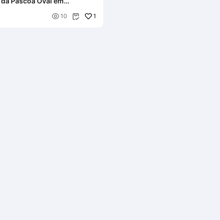
 da Páscoa Oval em

1
10
