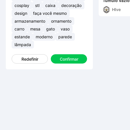
Túmulo Vazio
Camadas STL
cosplay
stl
caixa
decoração
HIve
design
faça você mesmo
armazenamento
ornamento
carro
mesa
gato
vaso
estande
moderno
parede
lâmpada
Redefinir
Confirmar