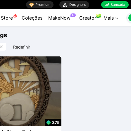

Premium

Designers
Bancada


AI
Store
Coleções
MakeNow
Creator
Mais

ags
Redefinir

375